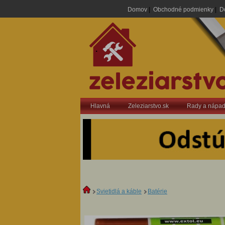
Domov
|
Obchodné podmienky
|
D
.
Hlavná
Zeleziarstvo.sk
Rady a nápa
Svietidlá a káble
Batérie