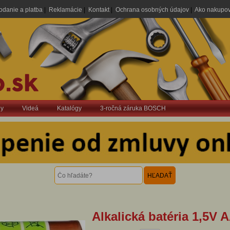
odanie a platba
|
Reklamácie
|
Kontakt
|
Ochrana osobných údajov
|
Ako nakupo
dy
Videá
Katalógy
3-ročná záruka BOSCH
Alkalická batéria 1,5V 