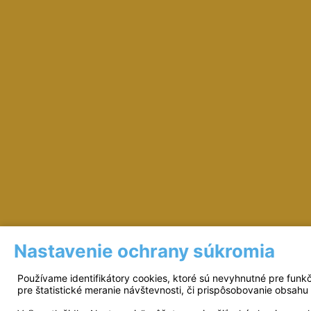
Nastavenie ochrany súkromia
Prevádzkovateľ: © Miloš Sipták - zeleziarst
Používame identifikátory cookies, ktoré sú nevyhnutné pre funk
pre štatistické meranie návštevnosti, či prispôsobovanie obsahu 