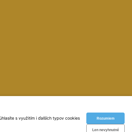
inky, zvaracky, elektrody, kukly, metre, vodovahy, vrtaky,
lasíte s využitím i ďalších typov cookies
Rozumiem
Len nevyhnutné