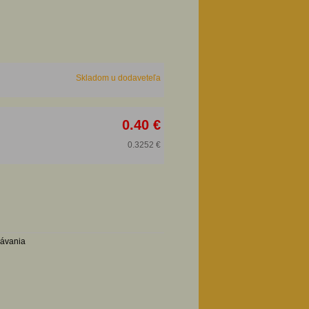
Skladom u dodaveteľa
0.40 €
0.3252 €
návania