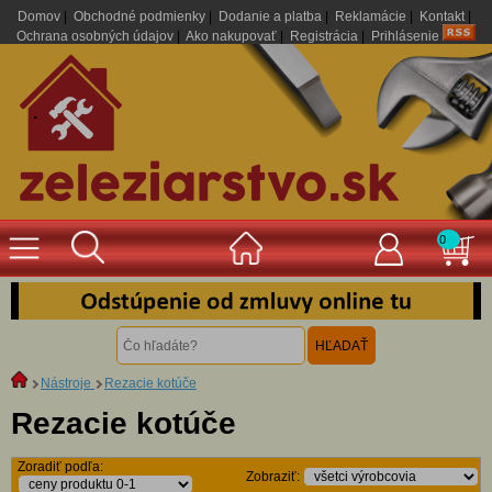
Domov
|
Obchodné podmienky
|
Dodanie a platba
|
Reklamácie
|
Kontakt
|
Ochrana osobných údajov
|
Ako nakupovať
|
Registrácia
|
Prihlásenie
.
0
Nástroje
Rezacie kotúče
Rezacie kotúče
Zoradiť podľa:
Zobraziť: