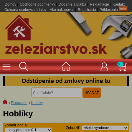
Domov
|
Obchodné podmienky
|
Dodanie a platba
|
Reklamácie
|
Kontakt
|
Ochrana osobných údajov
|
Ako nakupovať
|
Registrácia
|
Prihlásenie
.
0
El.náradie
Hoblíky
Hoblíky
Zoradiť podľa:
Zobraziť: