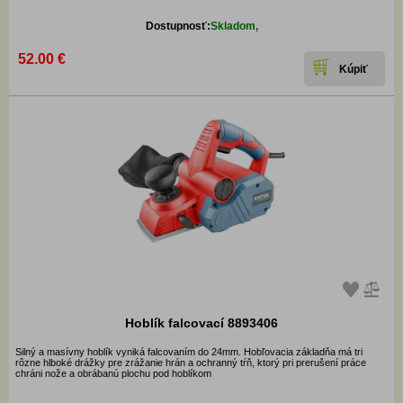
Dostupnosť:
Skladom,
52.00 €
Hoblík falcovací 8893406
Silný a masívny hoblík vyniká falcovaním do 24mm. Hobľovacia základňa má tri
rôzne hlboké drážky pre zrážanie hrán a ochranný tŕň, ktorý pri prerušení práce
chráni nože a obrábanú plochu pod hoblíkom