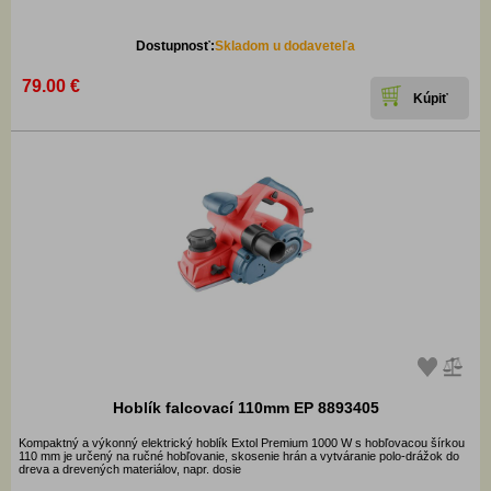
Dostupnosť:
Skladom u dodaveteľa
79.00 €
Hoblík falcovací 110mm EP 8893405
Kompaktný a výkonný elektrický hoblík Extol Premium 1000 W s hobľovacou šírkou
110 mm je určený na ručné hobľovanie, skosenie hrán a vytváranie polo-drážok do
dreva a drevených materiálov, napr. dosie