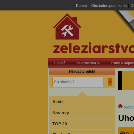
Domov
|
Obchodné podmienky
|
D
.
Hlavná
Zeleziarstvo.sk
Rady a nápa
Hľadať produkt
Akcie
Mera
Novinky
Uho
TOP 20
Zoradiť 