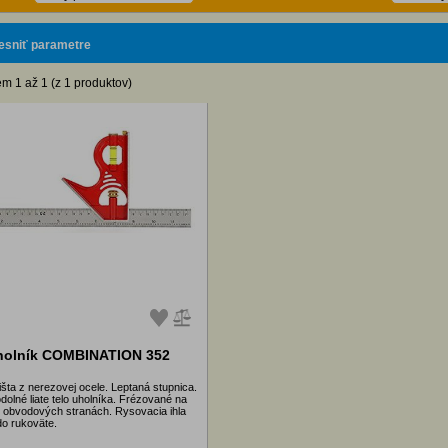
esniť parametre
m 1 až 1 (z 1 produktov)
holník COMBINATION 352
išta z nerezovej ocele. Leptaná stupnica.
olné liate telo uholníka. Frézované na
 obvodových stranách. Rysovacia ihla
do rukoväte.