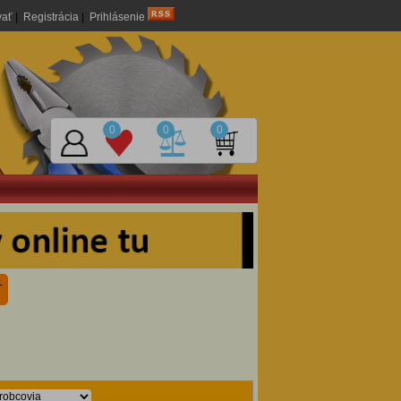
vať
|
Registrácia
|
Prihlásenie
0
0
0