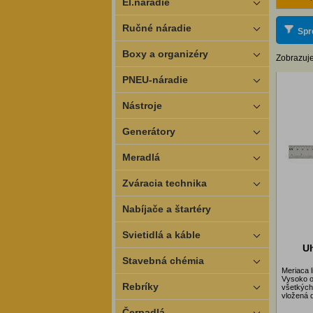
El.náradie
Ručné náradie
Spr
Boxy a organizéry
Zobrazuje
PNEU-náradie
Nástroje
Generátory
Meradlá
Zváracia technika
Nabíjače a štartéry
Svietidlá a káble
U
Stavebná chémia
Meriaca l
Vysoko od
Rebríky
všetkých
vložená 
Čerpadlá