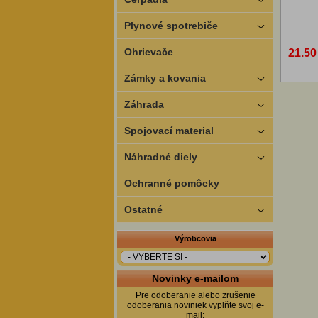
Plynové spotrebiče
Ohrievače
21.50
Zámky a kovania
Záhrada
Spojovací material
Náhradné diely
Ochranné pomôcky
Ostatné
Výrobcovia
Novinky e-mailom
Pre odoberanie alebo zrušenie
odoberania noviniek vyplňte svoj e-
mail: