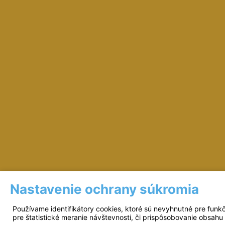
Nastavenie ochrany súkromia
Prevádzkovateľ: © Miloš Sipták - zeleziarst
Používame identifikátory cookies, ktoré sú nevyhnutné pre funk
pre štatistické meranie návštevnosti, či prispôsobovanie obsahu 