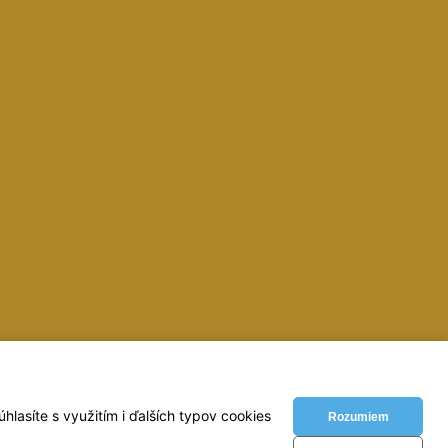
inky, zvaracky, elektrody, kukly, metre, vodovahy, vrtaky,
lasíte s využitím i ďalších typov cookies
Rozumiem