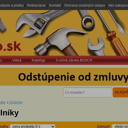
odanie a platba
|
Reklamácie
|
Kontakt
|
Ochrana osobných údajov
|
Ako nakupo
dy
Videá
Katalógy
3-ročná záruka BOSCH
dlá
Uholníky
lníky
podľa:
Zobraziť: