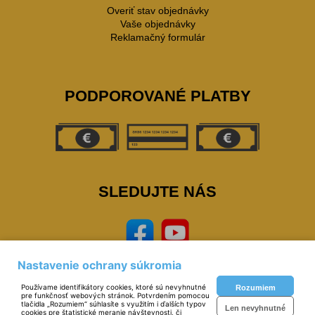
Overiť stav objednávky
Vaše objednávky
Reklamačný formulár
PODPOROVANÉ PLATBY
SLEDUJTE NÁS
Nastavenie ochrany súkromia
Používame identifikátory cookies, ktoré sú nevyhnutné
Rozumiem
pre funkčnosť webových stránok. Potvrdením pomocou
tlačidla „Rozumiem“ súhlasíte s využitím i ďalších typov
Len nevyhnutné
Prevádzkovateľ: © Miloš Sipták - zeleziarstvo.sk 2023,
cookies pre štatistické meranie návštevnosti, či
zeleziarstvo, eshop,