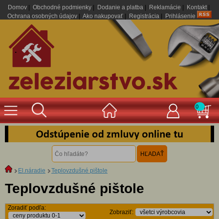
Domov
|
Obchodné podmienky
|
Dodanie a platba
|
Reklamácie
|
Kontakt
|
Ochrana osobných údajov
|
Ako nakupovať
|
Registrácia
|
Prihlásenie
.
0
El.náradie
Teplovzdušné pištole
Teplovzdušné pištole
Zoradiť podľa:
Zobraziť: