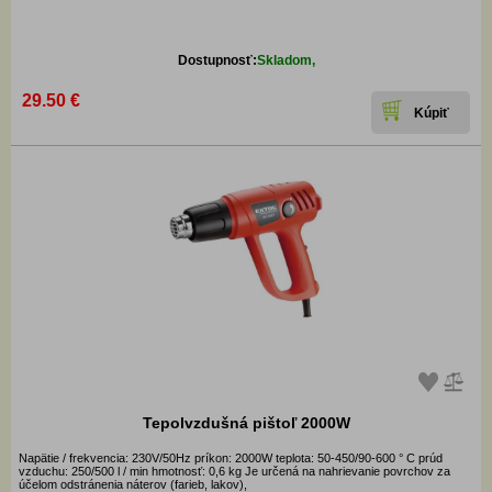
Dostupnosť:
Skladom,
29.50 €
Tepolvzdušná pištoľ 2000W
Napätie / frekvencia: 230V/50Hz príkon: 2000W teplota: 50-450/90-600 ° C prúd
vzduchu: 250/500 l / min hmotnosť: 0,6 kg Je určená na nahrievanie povrchov za
účelom odstránenia náterov (farieb, lakov),