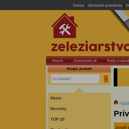
Domov
|
Obchodné podmienky
|
D
.
Hlavná
Zeleziarstvo.sk
Rady a nápa
Hľadať produkt
Akcie
Zámk
Novinky
Prí
TOP 20
Zoradiť 