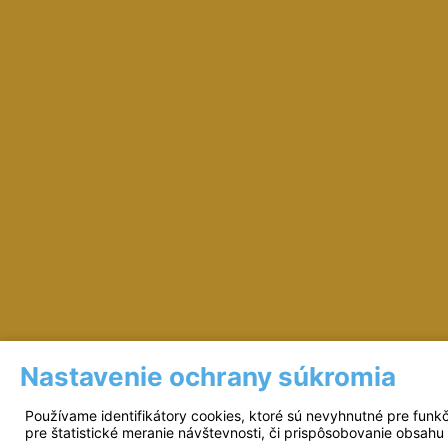
Nastavenie ochrany súkromia
Prevádzkovateľ: © Miloš Sipták - zeleziarst
Používame identifikátory cookies, ktoré sú nevyhnutné pre funk
pre štatistické meranie návštevnosti, či prispôsobovanie obsahu 