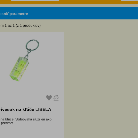
esniť parametre
m 1 až 1 (z 1 produktov)
rívesok na kľúče LIBELA
 na kľúče. Vodoováha slúži len ako
 predmet.