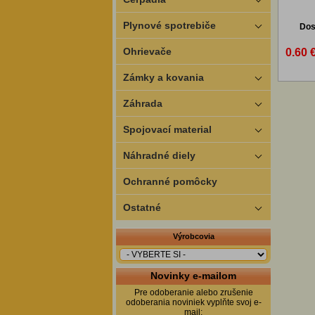
Plynové spotrebiče
Dos
Ohrievače
0.60 
Zámky a kovania
Záhrada
Spojovací material
Náhradné diely
Ochranné pomôcky
Ostatné
Výrobcovia
Novinky e-mailom
Pre odoberanie alebo zrušenie
odoberania noviniek vyplňte svoj e-
mail: