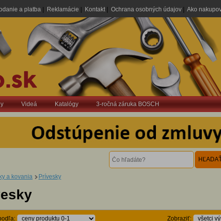
odanie a platba
|
Reklamácie
|
Kontakt
|
Ochrana osobných údajov
|
Ako nakupo
dy
Videá
Katalógy
3-ročná záruka BOSCH
y a kovania
Prívesky
vesky
podľa:
Zobraziť: