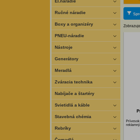
El.náradie
Ručné náradie
Spr
Boxy a organizéry
Zobrazuje
PNEU-náradie
Nástroje
Generátory
Meradlá
Zváracia technika
Nabíjače a štartéry
Svietidlá a káble
P
Stavebná chémia
Prívesok
reklamný
Rebríky
Čerpadlá