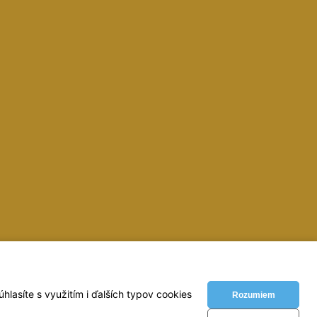
inky, zvaracky, elektrody, kukly, metre, vodovahy, vrtaky,
lasíte s využitím i ďalších typov cookies
Rozumiem