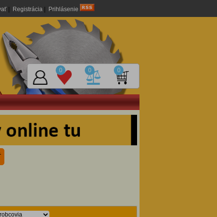
vať
|
Registrácia
|
Prihlásenie
0
0
0