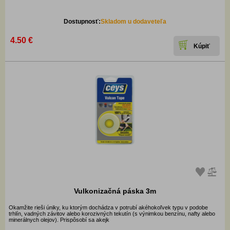
Dostupnosť:
Skladom u dodaveteľa
4.50 €
Vulkonizačná páska 3m
Okamžite rieši úniky, ku ktorým dochádza v potrubí akéhokoľvek typu v podobe
trhlín, vadných závitov alebo korozivných tekutín (s výnimkou benzínu, nafty alebo
minerálnych olejov). Prispôsobí sa akejk