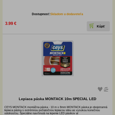
Dostupnosť:
Skladom u dodaveteľa
3.99 €
Lepiaca páska MONTACK 10m SPECIAL LED
CEYS MONTACK montážna páska - 10 m x 8mm MONTACK páska je obojstranná
lepiaca páska s extrémnou počiatočnou lepiacou silou as vysokou konečnou
odolnosťou. Špeciálne navrhnutá na lepenie LED pásikov al