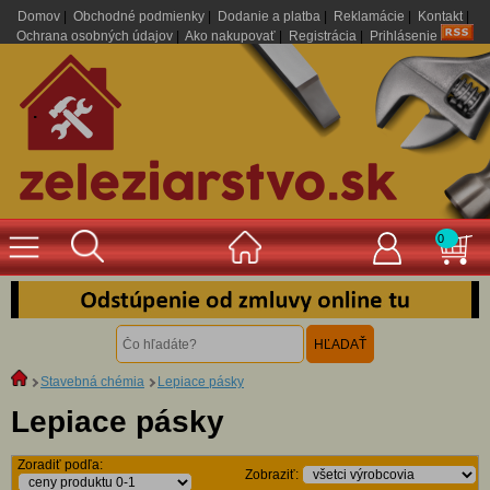
Domov
|
Obchodné podmienky
|
Dodanie a platba
|
Reklamácie
|
Kontakt
|
Ochrana osobných údajov
|
Ako nakupovať
|
Registrácia
|
Prihlásenie
.
0
Stavebná chémia
Lepiace pásky
Lepiace pásky
Zoradiť podľa:
Zobraziť: