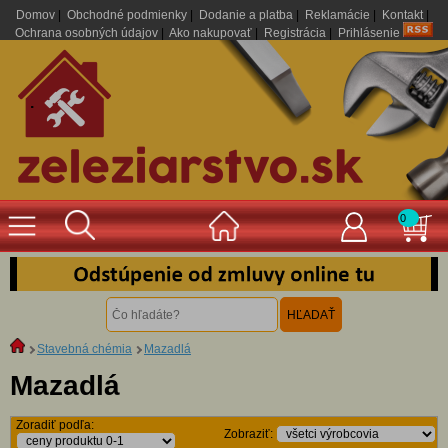
Domov
|
Obchodné podmienky
|
Dodanie a platba
|
Reklamácie
|
Kontakt
|
Ochrana osobných údajov
|
Ako nakupovať
|
Registrácia
|
Prihlásenie
.
0
Stavebná chémia
Mazadlá
Mazadlá
Zoradiť podľa:
Zobraziť: