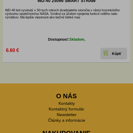
WD-40 250ml SMART STRAW
WD-40 bol vyvinutý v 50-tych rokoch dvadsiateho storočia v rámci kozmického
výskumu spoločnosťou NASA. Vznikol za účelom spojenia funkcií celého radu
výrobkov. Má lepšie vlastnosti ako bežné ľahké maz
Dostupnosť:
Skladom,
6.60 €
O NÁS
Kontakty
Kontaktný formulár
Newsletter
Články a informácie