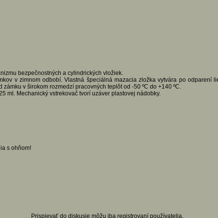
zmu bezpečnostných a cylindrických vložiek.
mkov v zimnom odbobí. Vlastná špeciálná mazacia zložka vytvára po odparení li
d zámku v širokom rozmedzí pracovných teplôt od -50 ºC do +140 ºC.
5 ml. Mechanický vstrekovač tvorí uzáver plastovej nádobky.
nia s ohňom!
Prispievať do diskusie môžu iba registrovaní používatelia.