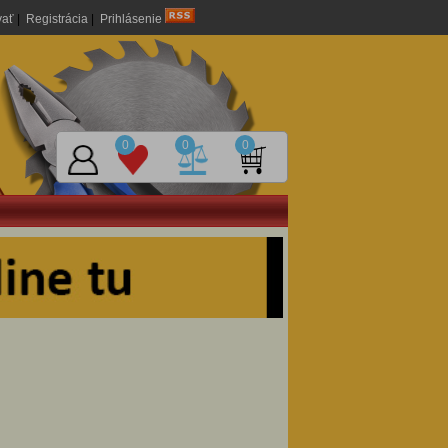
vať
|
Registrácia
|
Prihlásenie
0
0
0