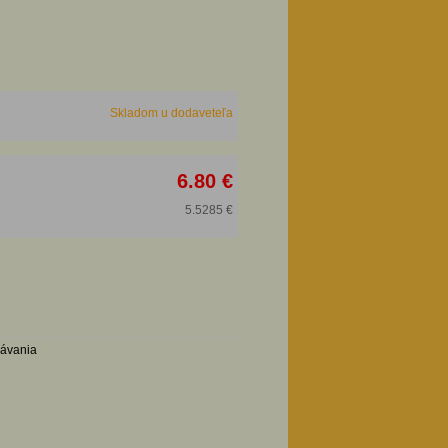
Skladom u dodaveteľa
6.80 €
5.5285 €
návania