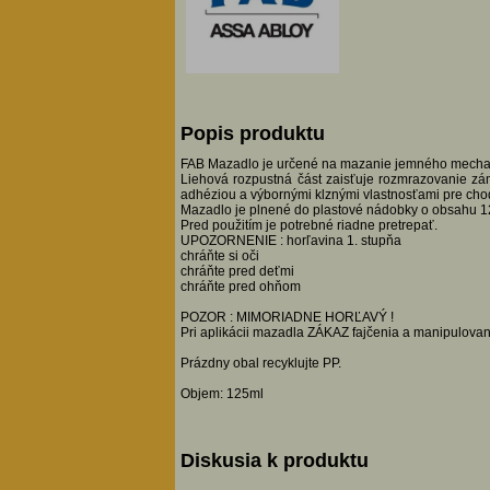
Popis produktu
FAB Mazadlo je určené na mazanie jemného mechani
Liehová rozpustná část zaisťuje rozmrazovanie zá
adhéziou a výbornými klznými vlastnosťami pre cho
Mazadlo je plnené do plastové nádobky o obsahu 12
Pred použitím je potrebné riadne pretrepať.
UPOZORNENIE : horľavina 1. stupňa
chráňte si oči
chráňte pred deťmi
chráňte pred ohňom
POZOR : MIMORIADNE HORĽAVÝ !
Pri aplikácii mazadla ZÁKAZ fajčenia a manipulova
Prázdny obal recyklujte PP.
Objem: 125ml
Diskusia k produktu