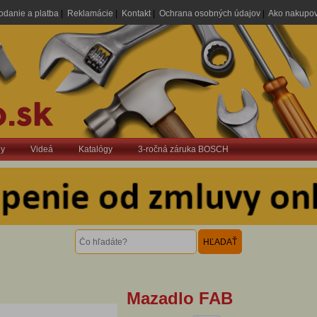
odanie a platba
|
Reklamácie
|
Kontakt
|
Ochrana osobných údajov
|
Ako nakupo
dy
Videá
Katalógy
3-ročná záruka BOSCH
Mazadlo FAB