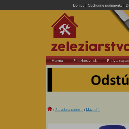
Domov
|
Obchodné podmienky
|
D
.
Hlavná
Zeleziarstvo.sk
Rady a nápa
Stavebná chémia
Mazadlá