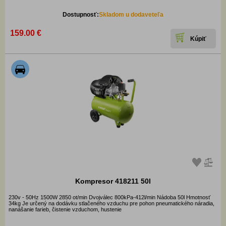
Dostupnosť:
Skladom u dodaveteľa
159.00 €
Kompresor 418211 50l
230v - 50Hz 1500W 2850 ot/min Dvojválec 800kPa-412l/min Nádoba 50l Hmotnosť
34kg Je určený na dodávku stlačeného vzduchu pre pohon pneumatického náradia,
nanášanie farieb, čistenie vzduchom, hustenie