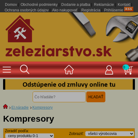
Domov
|
Obchodné podmienky
|
Dodanie a platba
|
Reklamácie
|
Kontakt
|
Ochrana osobných údajov
|
Ako nakupovať
|
Registrácia
|
Prihlásenie
.
0
El.náradie
Kompresory
Kompresory
Zoradiť podľa:
Zobraziť: