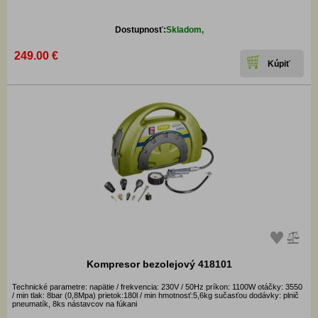
Dostupnosť:
Skladom,
249.00 €
Kompresor bezolejový 418101
Technické parametre: napätie / frekvencia: 230V / 50Hz príkon: 1100W otáčky: 3550
/ min tlak: 8bar (0,8Mpa) prietok:180l / min hmotnosť:5,6kg sučasťou dodávky: plnič
pneumatík, 8ks nástavcov na fúkani