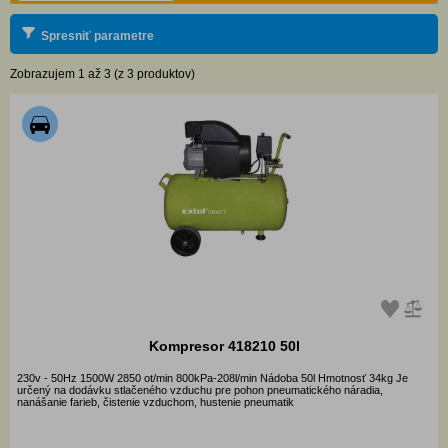
Spresniť parametre
Zobrazujem 1 až 3 (z 3 produktov)
Kompresor 418210 50l
230v - 50Hz 1500W 2850 ot/min 800kPa-208l/min Nádoba 50l Hmotnosť 34kg Je
určený na dodávku stlačeného vzduchu pre pohon pneumatického náradia,
nanášanie farieb, čistenie vzduchom, hustenie pneumatik