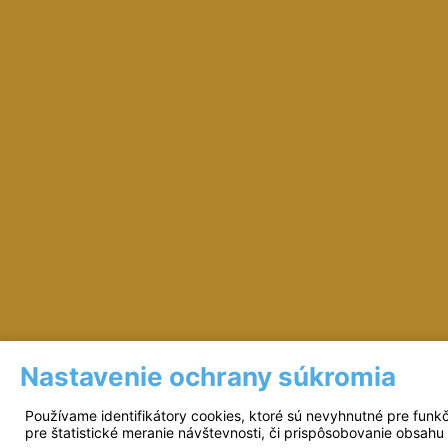
Nastavenie ochrany súkromia
Prevádzkovateľ: © Miloš Sipták - zeleziarst
Používame identifikátory cookies, ktoré sú nevyhnutné pre funk
pre štatistické meranie návštevnosti, či prispôsobovanie obsahu 