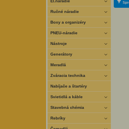
El.náradie
Spr
Ručné náradie
Boxy a organizéry
PNEU-náradie
Nástroje
Generátory
Meradlá
Zváracia technika
Nabíjače a štartéry
Svietidlá a káble
Stavebná chémia
Rebríky
Čerpadlá