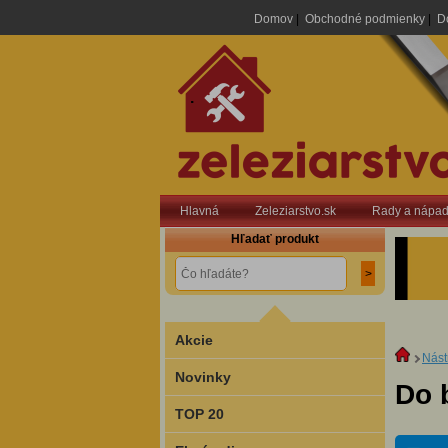
Domov
|
Obchodné podmienky
|
D
.
Hlavná
Zeleziarstvo.sk
Rady a nápa
Hľadať produkt
Akcie
Nást
Novinky
Do 
TOP 20