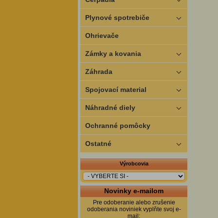
Plynové spotrebiče
Ohrievače
Zámky a kovania
Záhrada
Spojovací material
Náhradné diely
Ochranné pomôcky
Ostatné
Výrobcovia
Novinky e-mailom
Pre odoberanie alebo zrušenie
odoberania noviniek vyplňte svoj e-
mail: