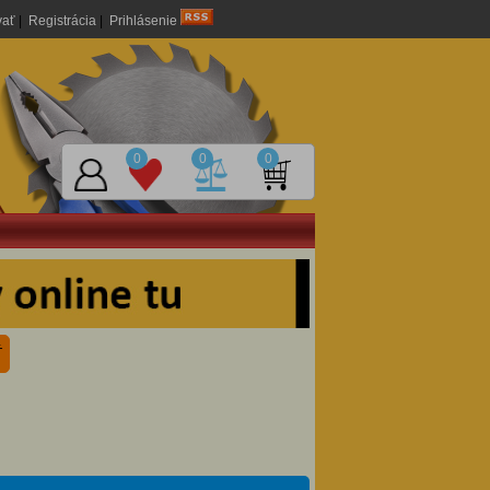
vať
|
Registrácia
|
Prihlásenie
0
0
0