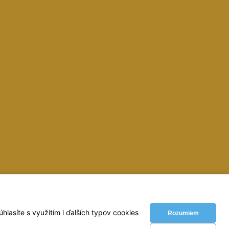
inky, zvaracky, elektrody, kukly, metre, vodovahy, vrtaky,
lasíte s využitím i ďalších typov cookies
Rozumiem