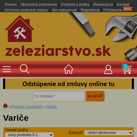
Domov
|
Obchodné podmienky
|
Dodanie a platba
|
Reklamácie
|
Kontakt
|
Ochrana osobných údajov
|
Ako nakupovať
|
Registrácia
|
Prihlásenie
.
0
Plynové spotrebiče
Variče
Variče
Zoradiť podľa:
Zobraziť: