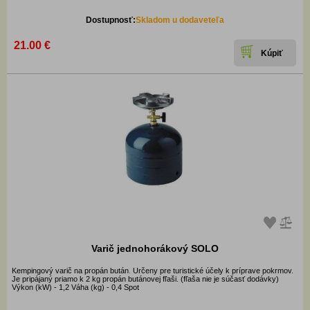
Dostupnosť:
Skladom u dodaveteľa
21.00 €
Varič jednohorákový SOLO
Kempingový varič na propán bután. Určeny pre turistické účely k príprave pokrmov.
Je pripájaný priamo k 2 kg propán butánovej fľaši. (fľaša nie je súčasť dodávky)
Výkon (kW) - 1,2 Váha (kg) - 0,4 Spot