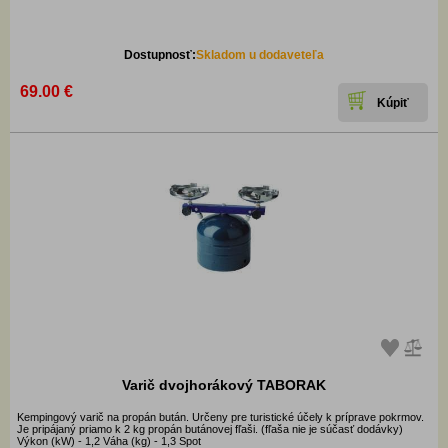
Dostupnosť:
Skladom u dodaveteľa
69.00 €
Varič dvojhorákový TABORAK
Kempingový varič na propán bután. Určeny pre turistické účely k príprave pokrmov.
Je pripájaný priamo k 2 kg propán butánovej fľaši. (fľaša nie je súčasť dodávky)
Výkon (kW) - 1,2 Váha (kg) - 1,3 Spot