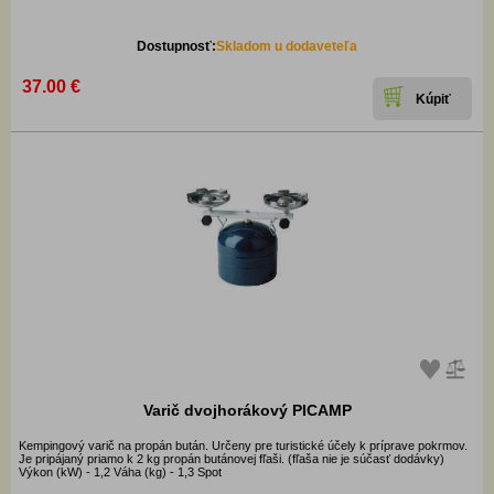
Dostupnosť:
Skladom u dodaveteľa
37.00 €
Varič dvojhorákový PICAMP
Kempingový varič na propán bután. Určeny pre turistické účely k príprave pokrmov.
Je pripájaný priamo k 2 kg propán butánovej fľaši. (fľaša nie je súčasť dodávky)
Výkon (kW) - 1,2 Váha (kg) - 1,3 Spot