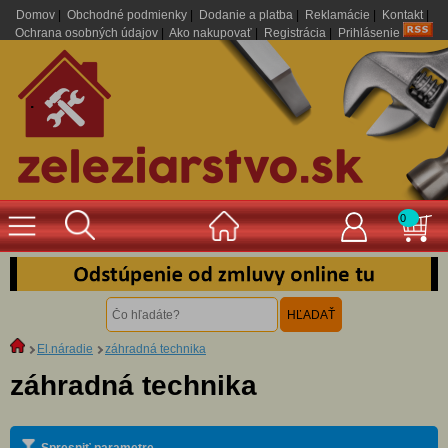
Domov
|
Obchodné podmienky
|
Dodanie a platba
|
Reklamácie
|
Kontakt
|
Ochrana osobných údajov
|
Ako nakupovať
|
Registrácia
|
Prihlásenie
.
0
El.náradie
záhradná technika
záhradná technika