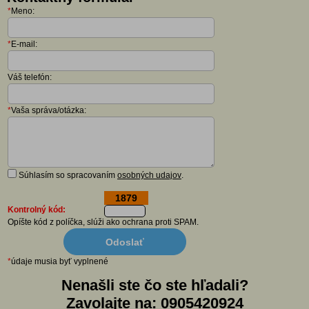
*
Meno:
*
E-mail:
Váš telefón:
*
Vaša správa/otázka:
Súhlasím so spracovaním
osobných udajov
.
1879
Kontrolný kód:
Opíšte kód z políčka, slúži ako ochrana proti SPAM.
*
údaje musia byť vyplnené
Nenašli ste čo ste hľadali?
Zavolajte na: 0905420924