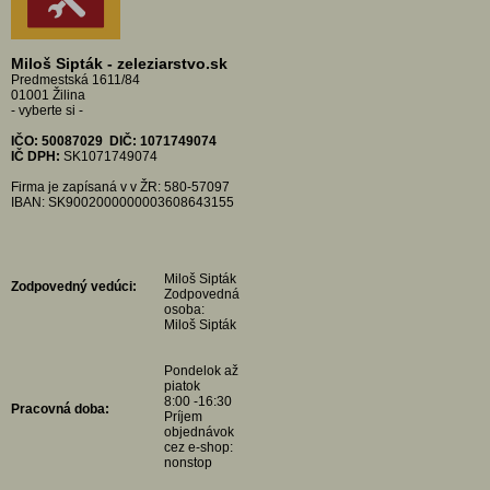
Miloš Sipták - zeleziarstvo.sk
Predmestská 1611/84
01001 Žilina
- vyberte si -
IČO: 50087029
DIČ: 1071749074
IČ DPH:
SK1071749074
Firma je zapísaná v v ŽR: 580-57097
IBAN: SK9002000000003608643155
Miloš Sipták
Zodpovedný vedúci:
Zodpovedná
osoba:
Miloš Sipták
Pondelok až
piatok
8:00 -16:30
Pracovná doba:
Príjem
objednávok
cez e-shop:
nonstop