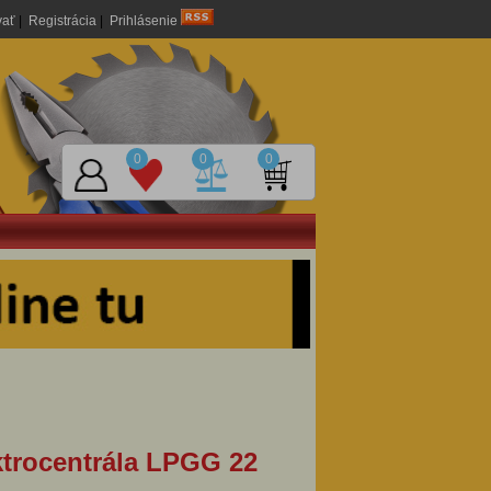
vať
|
Registrácia
|
Prihlásenie
0
0
0
ktrocentrála LPGG 22