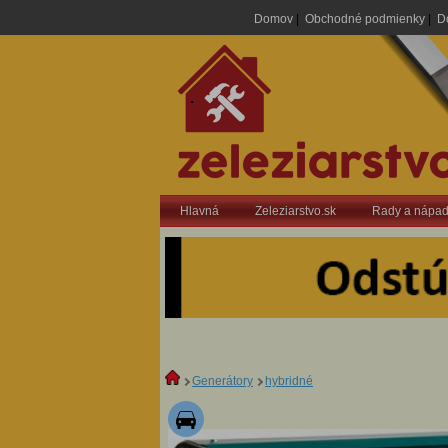
Domov
|
Obchodné podmienky
|
D
.
Hlavná
Zeleziarstvo.sk
Rady a nápa
Generátory
hybridné