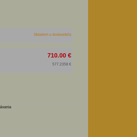
Skladom u dodaveteľa
710.00 €
577.2358 €
návania