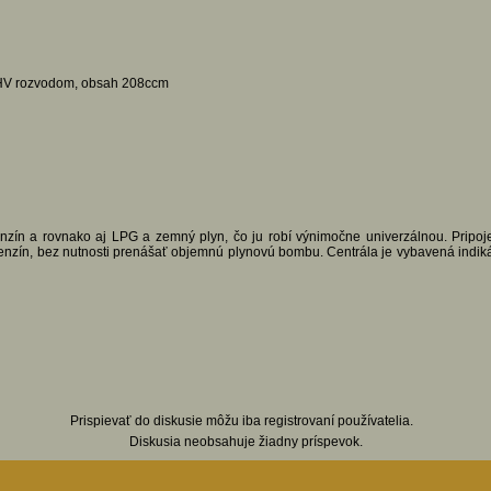
 OHV rozvodom, obsah 208ccm
enzín a rovnako aj LPG a zemný plyn, čo ju robí výnimočne univerzálnou. Prip
nzín, bez nutnosti prenášať objemnú plynovú bombu. Centrála je vybavená indiká
Prispievať do diskusie môžu iba registrovaní používatelia.
Diskusia neobsahuje žiadny príspevok.