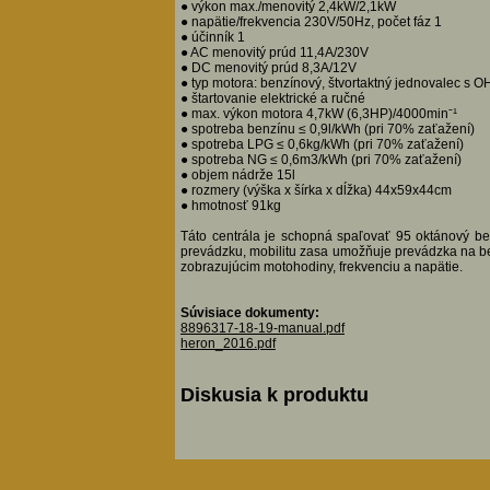
● výkon max./menovitý 2,4kW/2,1kW
● napätie/frekvencia 230V/50Hz, počet fáz 1
● účinník 1
● AC menovitý prúd 11,4A/230V
● DC menovitý prúd 8,3A/12V
● typ motora: benzínový, štvortaktný jednovalec s
● štartovanie elektrické a ručné
● max. výkon motora 4,7kW (6,3HP)/4000minˉ¹
● spotreba benzínu ≤ 0,9l/kWh (pri 70% zaťažení)
● spotreba LPG ≤ 0,6kg/kWh (pri 70% zaťažení)
● spotreba NG ≤ 0,6m3/kWh (pri 70% zaťažení)
● objem nádrže 15l
● rozmery (výška x šírka x dĺžka) 44x59x44cm
● hmotnosť 91kg
Táto centrála je schopná spaľovať 95 oktánový b
prevádzku, mobilitu zasa umožňuje prevádzka na be
zobrazujúcim motohodiny, frekvenciu a napätie.
Súvisiace dokumenty:
8896317-18-19-manual.pdf
heron_2016.pdf
Diskusia k produktu