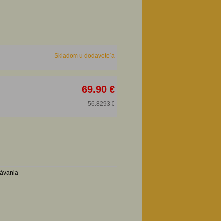
Skladom u dodaveteľa
69.90 €
56.8293 €
návania