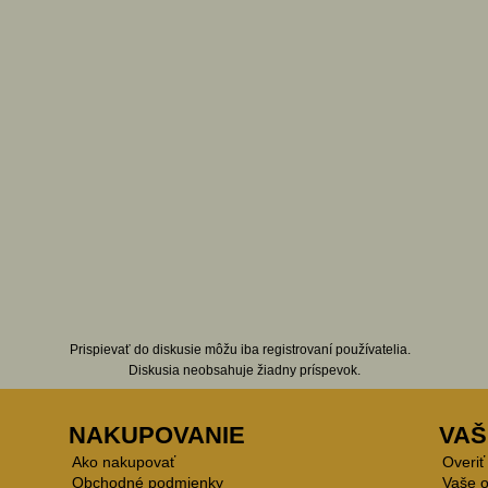
Prispievať do diskusie môžu iba registrovaní používatelia.
Diskusia neobsahuje žiadny príspevok.
NAKUPOVANIE
VAŠ
Ako nakupovať
Overiť
Obchodné podmienky
Vaše 