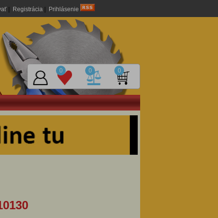
vať
|
Registrácia
|
Prihlásenie
0
0
0
10130