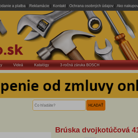
odanie a platba
|
Reklamácie
|
Kontakt
|
Ochrana osobných údajov
|
Ako nakupo
dy
Videá
Katalógy
3-ročná záruka BOSCH
Brúska dvojkotúčová 4