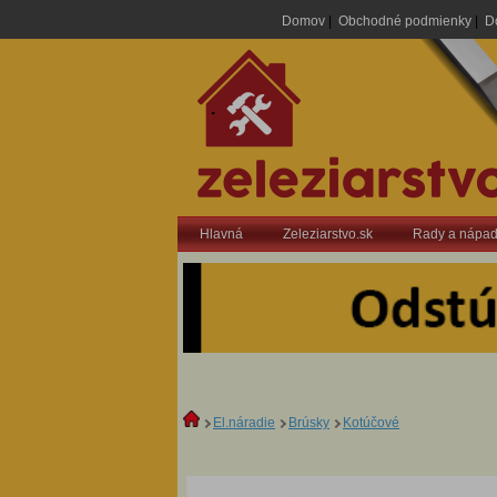
Domov
|
Obchodné podmienky
|
D
.
Hlavná
Zeleziarstvo.sk
Rady a nápa
El.náradie
Brúsky
Kotúčové