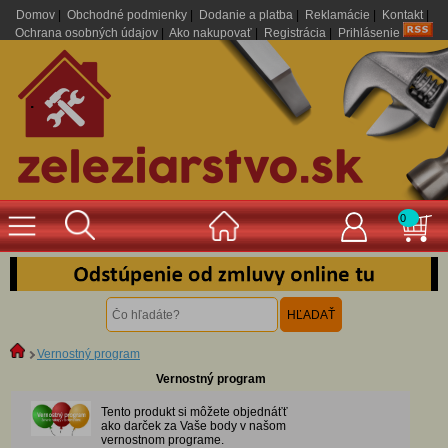
Domov
|
Obchodné podmienky
|
Dodanie a platba
|
Reklamácie
|
Kontakt
|
Ochrana osobných údajov
|
Ako nakupovať
|
Registrácia
|
Prihlásenie
.
0
Vernostný program
Vernostný program
Tento produkt si môžete objednáťť
ako darček za Vaše body v našom
vernostnom programe.