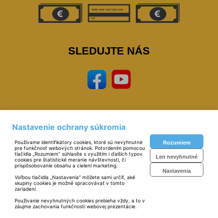
SLEDUJTE NÁS
Nastavenie ochrany súkromia
Prevádzkovateľ: © Miloš Sipták - zeleziarstvo.sk 2023,
zeleziarstvo, eshop,
naradie, nastoroje, zverak, narex, bosch, mars, extol, skrinky, zvaracky, elektrody, kukly,
Používame identifikátory cookies, ktoré sú nevyhnutné
Rozumiem
metre, vodovahy, vrtaky, pilky
pre funkčnosť webových stránok. Potvrdením pomocou
Technické riešenie:
© MiBe ESHOP 2023 verzia: 51
tlačidla „Rozumiem“ súhlasíte s využitím i ďalších typov
Len nevyhnutné
cookies pre štatistické meranie návštevnosti, či
prispôsobovanie obsahu a cielení marketing.
Nastavenia
Voľbou tlačidla „Nastavenia“ môžete sami určiť, aké
skupiny cookies je možné spracovávať v tomto
zariadení.
Používanie nevyhnutných cookies prebieha vždy, a to v
záujme zachovania funkčnosti webovej prezentácie.