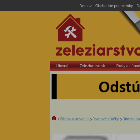
Domov
|
Obchodné podmienky
|
D
.
Hlavná
Zeleziarstvo.sk
Rady a nápa
Zámky a kovania
Dverové kľučky
Birmingh