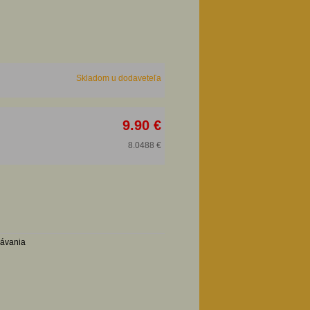
Skladom u dodaveteľa
9.90 €
8.0488 €
návania