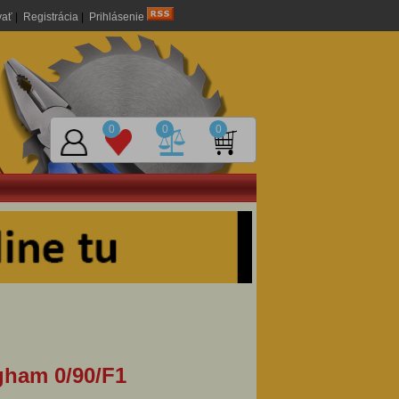
vať
|
Registrácia
|
Prihlásenie
0
0
0
gham 0/90/F1