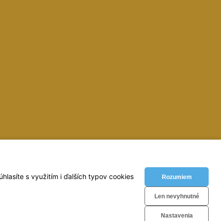
inky, zvaracky, elektrody, kukly, metre, vodovahy, vrtaky,
lasíte s využitím i ďalších typov cookies
Rozumiem
Len nevyhnutné
Nastavenia