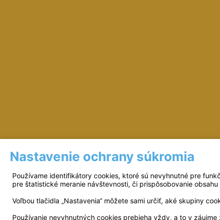
Nastavenie ochrany súkromia
Prevádzkovateľ: © Miloš Sipták - zeleziarst
Používame identifikátory cookies, ktoré sú nevyhnutné pre funk
pre štatistické meranie návštevnosti, či prispôsobovanie obsahu 
Voľbou tlačidla „Nastavenia“ môžete sami určiť, aké skupiny coo
Používanie nevyhnutných cookies prebieha vždy, a to v záujme 