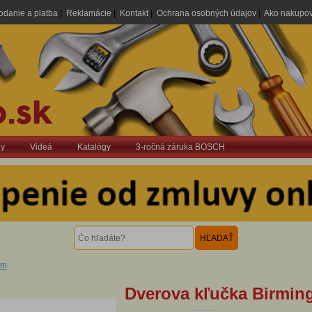
odanie a platba
|
Reklamácie
|
Kontakt
|
Ochrana osobných údajov
|
Ako nakupo
dy
Videá
Katalógy
3-ročná záruka BOSCH
am
Dverova kľučka Birmin