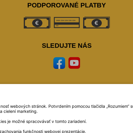
PODPOROVANÉ PLATBY
SLEDUJTE NÁS
vo.sk 2023,
zeleziarstvo, eshop, naradie, nastoroje, zverak, narex, bosch, mars, extol, skr
pilky
Technické riešenie:
© MiBe ESHOP 2023 verzia: 51
čnosť webových stránok. Potvrdením pomocou tlačidla „Rozumiem“ súh
a cielení marketing.
kies je možné spracovávať v tomto zariadení.
zachovania funkčnosti webovej prezentácie.