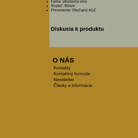
Farba: strieborný elox
Rozteč: 90mm
Prevedenie: Obyčajný kľúč
Diskusia k produktu
O NÁS
Kontakty
Kontaktný formulár
Newsletter
Články a informácie