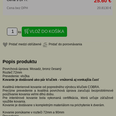
25.60 €
Cena bez DPH
20.8130 €
ks
Pridať medzi obľúbené
Pridať do porovnávania
Popis produktu
Povrchová úprava: Mosadz, bronz česaný
Rozteč:72mm
Prevedenie: vložka
Kovanie je dodávané ako pár kľučiek - vnútorná aj vonkajšia časť
Kvalitná interierové kovanie od popredného výrobcu kľučiek COBRA.
Precízne prevedenie a kvalitná povrchová úprava zaručujú bezproblémové
poúžívanie kovania veľmi dlhú dobu.
Pre interiérové kovanie bola vykonaná certifikácia, ktorá určuje záťažové
využitie kovania.
Kovanie je dodávane s kompletným materiálom na prichytenie k dverám.
Kovanie ponúkame v rozteči 72mm a 90mm
Prevedenie