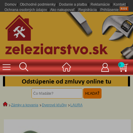
Domov
|
Obchodné podmienky
|
Dodanie a platba
|
Reklamácie
|
Kontakt
|
Ochrana osobných údajov
|
Ako nakupovať
|
Registrácia
|
Prihlásenie
.
0
Zámky a kovania
Dverové kľučky
LAURA