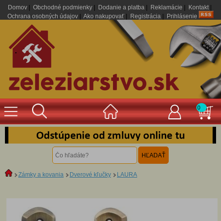
Domov
|
Obchodné podmienky
|
Dodanie a platba
|
Reklamácie
|
Kontakt
|
Ochrana osobných údajov
|
Ako nakupovať
|
Registrácia
|
Prihlásenie
.
0
Zámky a kovania
Dverové kľučky
LAURA