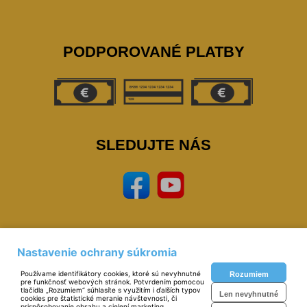
PODPOROVANÉ PLATBY
SLEDUJTE NÁS
Nastavenie ochrany súkromia
Prevádzkovateľ: © Miloš Sipták - zeleziarstvo.sk 2023,
zeleziarstvo, eshop,
naradie, nastoroje, zverak, narex, bosch, mars, extol, skrinky, zvaracky, elektrody, kukly,
Používame identifikátory cookies, ktoré sú nevyhnutné
Rozumiem
metre, vodovahy, vrtaky, pilky
pre funkčnosť webových stránok. Potvrdením pomocou
Technické riešenie:
© MiBe ESHOP 2023 verzia: 51
tlačidla „Rozumiem“ súhlasíte s využitím i ďalších typov
Len nevyhnutné
cookies pre štatistické meranie návštevnosti, či
prispôsobovanie obsahu a cielení marketing.