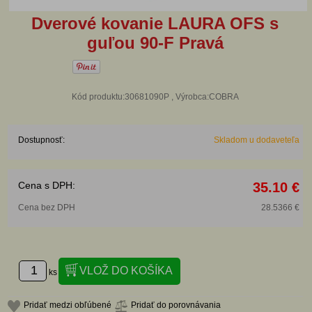
Dverové kovanie LAURA OFS s
guľou 90-F Pravá
Kód produktu:30681090P , Výrobca:COBRA
Dostupnosť:
Skladom u dodaveteľa
Cena s DPH:
35.10 €
Cena bez DPH
28.5366 €
ks
Pridať medzi obľúbené
Pridať do porovnávania