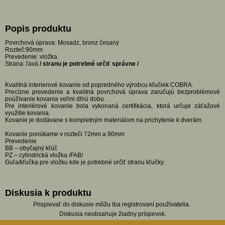
Popis produktu
Povrchová úprava: Mosadz, bronz česaný
Rozteč:90mm
Prevedenie: vložka
Strana: ľavá
/ stranu je potrebné určiť správne /
Kvalitná interierové kovanie od popredného výrobcu kľučiek COBRA.
Precízne prevedenie a kvalitná povrchová úprava zaručujú bezproblémové
poúžívanie kovania veľmi dlhú dobu.
Pre interiérové kovanie bola vykonaná certifikácia, ktorá určuje záťažové
využitie kovania.
Kovanie je dodávane s kompletným materiálom na prichytenie k dverám.
Kovanie ponúkame v rozteči 72mm a 90mm
Prevedenie
BB – obyčajný kľúč
PZ – cylindrická vložka /FAB/
Guľa/kľučka pre vložku kde je potrebné určiť stranu kľučky.
Diskusia k produktu
Prispievať do diskusie môžu iba registrovaní používatelia.
Diskusia neobsahuje žiadny príspevok.