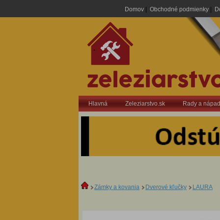
Domov
|
Obchodné podmienky
|
D
.
Hlavná
Zeleziarstvo.sk
Rady a nápa
Zámky a kovania
Dverové kľučky
LAURA