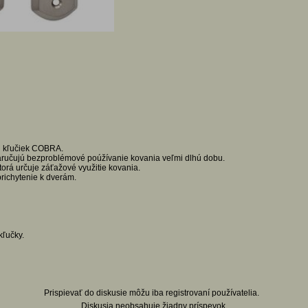
u kľučiek COBRA.
aručujú bezproblémové poúžívanie kovania veľmi dlhú dobu.
ktorá určuje záťažové využitie kovania.
richytenie k dverám.
kľučky.
Prispievať do diskusie môžu iba registrovaní používatelia.
Diskusia neobsahuje žiadny príspevok.