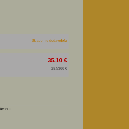
Skladom u dodaveteľa
35.10 €
28.5366 €
návania