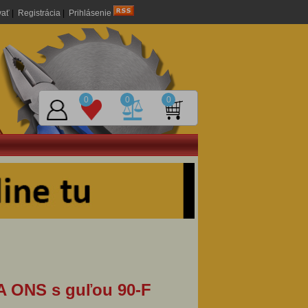
vať
|
Registrácia
|
Prihlásenie
0
0
0
A ONS s guľou 90-F