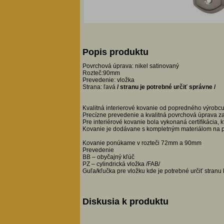
Popis produktu
Povrchová úprava: nikel satinovaný
Rozteč:90mm
Prevedenie: vložka
Strana: ľavá
/ stranu je potrebné určiť správne /
Kvalitná interierové kovanie od popredného výrobc
Precízne prevedenie a kvalitná povrchová úprava z
Pre interiérové kovanie bola vykonaná certifikácia, 
Kovanie je dodávane s kompletným materiálom na p
Kovanie ponúkame v rozteči 72mm a 90mm
Prevedenie
BB – obyčajný kľúč
PZ – cylindrická vložka /FAB/
Guľa/kľučka pre vložku kde je potrebné určiť stranu 
Diskusia k produktu