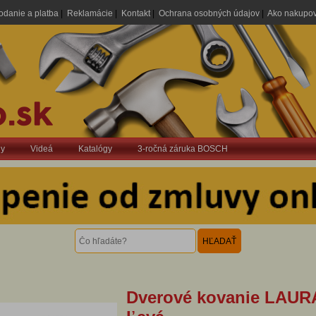
odanie a platba
|
Reklamácie
|
Kontakt
|
Ochrana osobných údajov
|
Ako nakupo
dy
Videá
Katalógy
3-ročná záruka BOSCH
Dverové kovanie LAUR