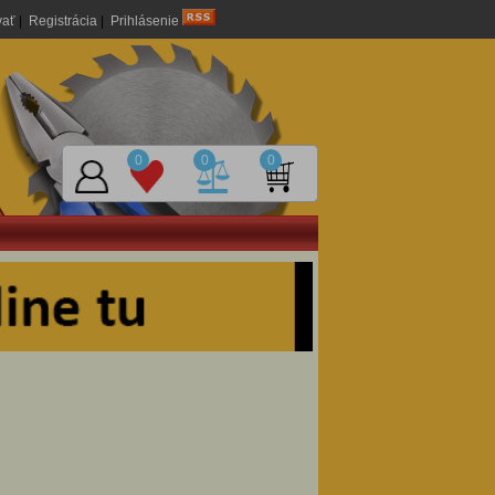
vať
|
Registrácia
|
Prihlásenie
0
0
0