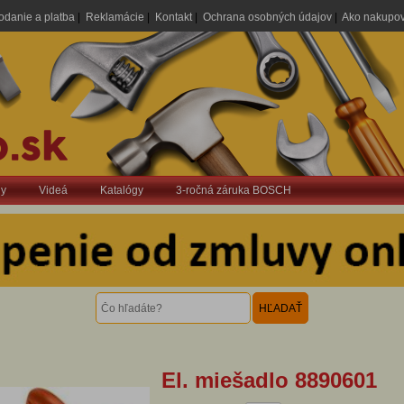
odanie a platba
|
Reklamácie
|
Kontakt
|
Ochrana osobných údajov
|
Ako nakupo
dy
Videá
Katalógy
3-ročná záruka BOSCH
El. miešadlo 8890601