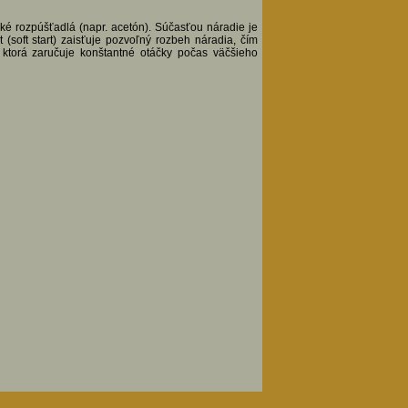
cké rozpúšťadlá (napr. acetón). Súčasťou náradie je
 (soft start) zaisťuje pozvoľný rozbeh náradia, čím
 ktorá zaručuje konštantné otáčky počas väčšieho