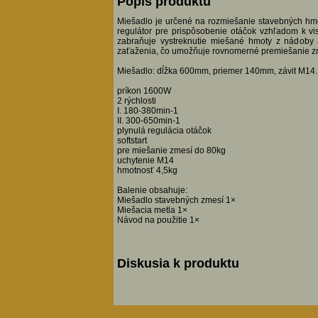
Popis produktu
Miešadlo je určené na rozmiešanie stavebných hmôt 
regulátor pre prispôsobenie otáčok vzhľadom k visk
zabraňuje vystreknutie miešané hmoty z nádoby a
zaťaženia, čo umožňuje rovnomerné premiešanie z
Miešadlo: dĺžka 600mm, priemer 140mm, závit M14.
príkon 1600W
2 rýchlosti
I. 180-380min-1
II. 300-650min-1
plynulá regulácia otáčok
softstart
pre miešanie zmesí do 80kg
uchytenie M14
hmotnosť 4,5kg
Balenie obsahuje:
Miešadlo stavebných zmesí 1×
Miešacia metla 1×
Návod na použitie 1×
Diskusia k produktu