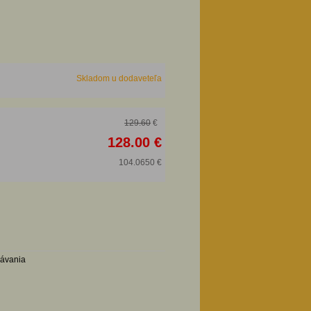
Skladom u dodaveteľa
129.60
€
128.00 €
104.0650 €
návania