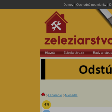
Domov
|
Obchodné podmienky
|
D
.
Hlavná
Zeleziarstvo.sk
Rady a nápa
El.náradie
Miešadlá
-2%