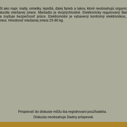
ako napr. malty, omietky, lepidlá, ďalej farieb a lakov, ktoré neobsahujú organi
ozite miešanej zmesi. Miešadlo je dvojrýchlostné. Elektronicky regulovaný štart
 zvyšuje bezpečnosť práce. Elektromotor je vybavený kontrolný elektronikou,
mesi. Hmotnosť miešanej zmesi 25-80 kg.
Prispievať do diskusie môžu iba registrovaní používatelia.
Diskusia neobsahuje žiadny príspevok.