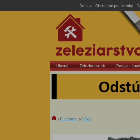
Domov
|
Obchodné podmienky
|
D
.
Hlavná
Zeleziarstvo.sk
Rady a nápa
El.náradie
Frézy