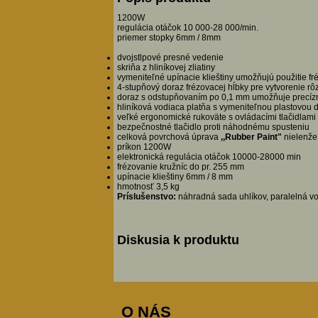
1200W
regulácia otáčok 10 000-28 000/min.
priemer stopky 6mm / 8mm
dvojstlpové presné vedenie
skriňa z hliníkovej zliatiny
vymeniteľné upínacie klieštiny umožňujú použitie f
4-stupňový doraz frézovacej hĺbky pre vytvorenie r
doraz s odstupňovaním po 0,1 mm umožňuje precíz
hliníková vodiaca platňa s vymeniteľnou plastovou
veľké ergonomické rukoväte s ovládacími tlačidlami
bezpečnostné tlačidlo proti náhodnému spusteniu
celková povrchová úprava
,,Rubber Paint"
nielenže 
príkon 1200W
elektronická regulácia otáčok 10000-28000 min
frézovanie kružníc do pr. 255 mm
upínacie klieštiny 6mm / 8 mm
hmotnosť 3,5 kg
Príslušenstvo:
náhradná sada uhlíkov, paralelná vod
Diskusia k produktu
O NÁS