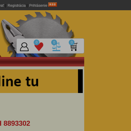
vať
|
Registrácia
|
Prihlásenie
0
0
0
H 8893302