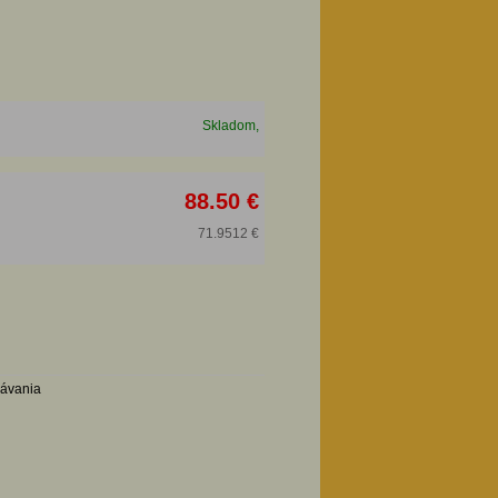
Skladom,
88.50 €
71.9512 €
návania