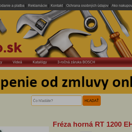
odanie a platba
|
Reklamácie
|
Kontakt
|
Ochrana osobných údajov
|
Ako nakupo
dy
Videá
Katalógy
3-ročná záruka BOSCH
Fréza horná RT 1200 E