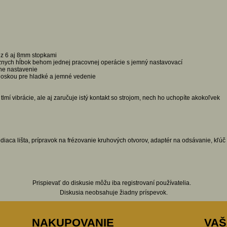
réz 6 aj 8mm stopkami
ôznych hĺbok behom jednej pracovnej operácie s jemný nastavovací
ne nastavenie
 doskou pre hladké a jemné vedenie
tlmí vibrácie, ale aj zaručuje istý kontakt so strojom, nech ho uchopíte akokoľvek
iaca lišta, prípravok na frézovanie kruhových otvorov, adaptér na odsávanie, kľúč 
Prispievať do diskusie môžu iba registrovaní používatelia.
Diskusia neobsahuje žiadny príspevok.
NAKUPOVANIE
VAŠ