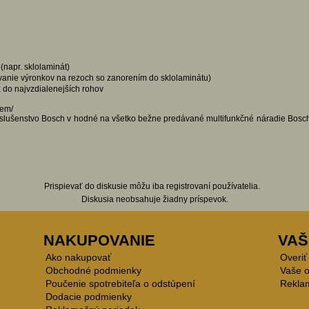
(napr. sklolaminát)
ovanie výronkov na rezoch so zanorením do sklolaminátu)
ž do najvzdialenejších rohov
tem/
ušenstvo Bosch v hodné na všetko bežne predávané multifunkčné náradie Bosch,
Prispievať do diskusie môžu iba registrovaní používatelia.
Diskusia neobsahuje žiadny príspevok.
NAKUPOVANIE
VAŠ
Ako nakupovať
Overiť
Obchodné podmienky
Vaše 
Poučenie spotrebiteľa o odstúpení
Rekla
Dodacie podmienky