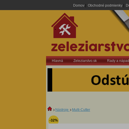
Domov
|
Obchodné podmienky
|
D
.
Hlavná
Zeleziarstvo.sk
Rady a nápa
Nástroje
Multi-Cutter
-32%