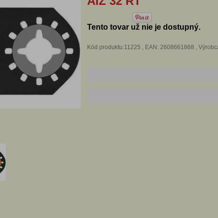
AIZ 32 RT
Tento tovar už nie je dostupný.
Kód produktu:11225 , EAN: 2608661868 , Výro