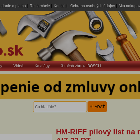
odanie a platba
|
Reklamácie
|
Kontakt
|
Ochrana osobných údajov
|
Ako nakupo
dy
Videá
Katalógy
3-ročná záruka BOSCH
HM-RIFF pílový list na