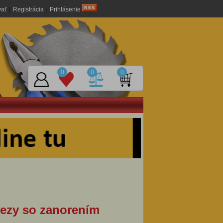
vať
|
Registrácia
|
Prihlásenie
0
0
0
 rezy so zanorením