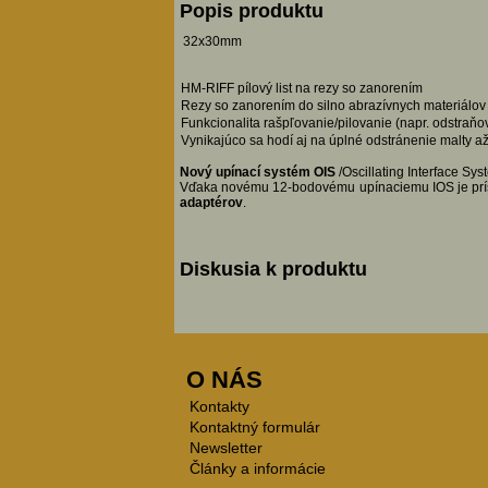
Popis produktu
32x30mm
HM-RIFF pílový list na rezy so zanorením
Rezy so zanorením do silno abrazívnych materiálov 
Funkcionalita rašpľovanie/pilovanie (napr. odstraň
Vynikajúco sa hodí aj na úplné odstránenie malty a
Nový upínací systém OIS
/Oscillating Interface Sys
Vďaka novému 12-bodovému upínaciemu IOS je prísl
adaptérov
.
Diskusia k produktu
O NÁS
Kontakty
Kontaktný formulár
Newsletter
Články a informácie