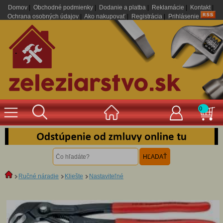
Domov
|
Obchodné podmienky
|
Dodanie a platba
|
Reklamácie
|
Kontakt
|
Ochrana osobných údajov
|
Ako nakupovať
|
Registrácia
|
Prihlásenie
.
0
Ručné náradie
Kliešte
Nastaviteľné