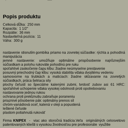
Popis produktu
Celková dĺžka: 250 mm
Kapacita: 1 1/2"
Rozpätie: 36 mm
Nastaviteľná pozícia: 11
Váha: 300 g
nastavenie stisnutím gombíka priamo na zovretej súčiastke: rýchla a pohodlná
manipulácia
jemné nastavenie: umožňuje optimálne prispôsobenie najrôznejším
súčiastkam a polohu rukoväte pohodlnú pre ruku
spoľahlivé zaskočenie čapu kĺbu: žiadne neúmyselne prestavenie
posuvný priechodný čap kĺbu: vysoká stabilita vďaka dvojitému vedeniu
samosvorne na trubkách a maticiach: žiadne skĺzavanie na zovretých
súčiastkach, práca šetriaca sily
plochy čeľustí so špeciálne kalenými zubmi, tvrdosť zubov asi 61 HRC:
spoľahlivé uchopenie vďaka vysokej odolnosti proti opotrebovaniu
nastavovanie jednou rukou
ochrana proti prekĺznutiu zabraňuje poraneniu
priaznivé pôsobenie pák: optimálny prenos síl
chróm-vanádiová oceľ, kalená v oleji a popustená
leštené čeľuste
plastom potiahnutá rukoväť
Firma
KNIPEX
- viac ako storočná tradícia.Veľa originálných celosvetovo
patentovaných kliešti s vysokou životnosťou pre profesionále využitie