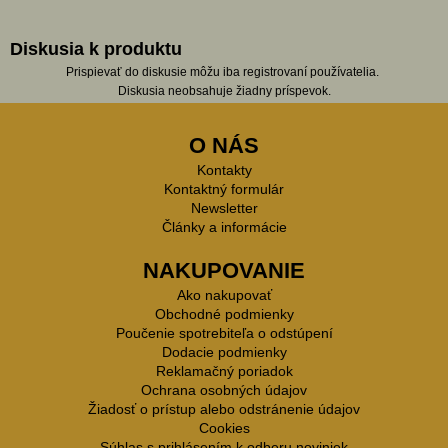
Diskusia k produktu
Prispievať do diskusie môžu iba registrovaní používatelia.
Diskusia neobsahuje žiadny príspevok.
O NÁS
Kontakty
Kontaktný formulár
Newsletter
Články a informácie
NAKUPOVANIE
Ako nakupovať
Obchodné podmienky
Poučenie spotrebiteľa o odstúpení
Dodacie podmienky
Reklamačný poriadok
Ochrana osobných údajov
Žiadosť o prístup alebo odstránenie údajov
Cookies
Súhlas s prihlásením k odberu noviniek