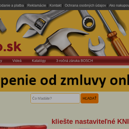
odanie a platba
|
Reklamácie
|
Kontakt
|
Ochrana osobných údajov
|
Ako nakupo
dy
Videá
Katalógy
3-ročná záruka BOSCH
kliešte nastaviteľné K