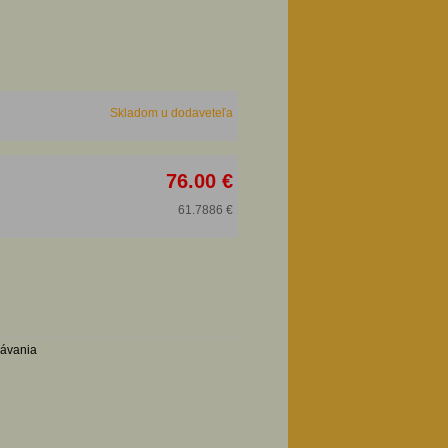
Skladom u dodaveteľa
76.00 €
61.7886 €
návania