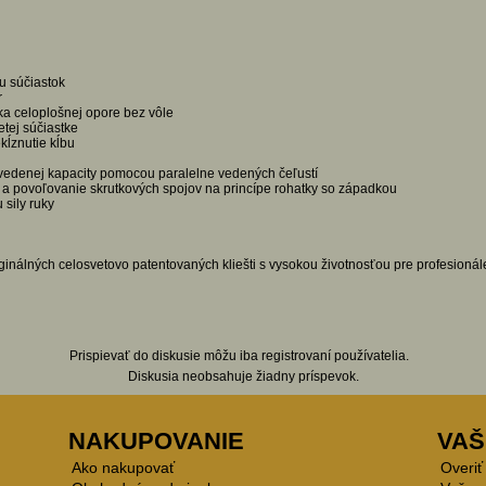
u súčiastok
r
ka celoplošnej opore bez vôle
tej súčiastke
kĺznutie kĺbu
uvedenej kapacity pomocou paralelne vedených čeľustí
a povoľovanie skrutkových spojov na princípe rohatky so západkou
 sily ruky
ginálných celosvetovo patentovaných kliešti s vysokou životnosťou pre profesionál
Prispievať do diskusie môžu iba registrovaní používatelia.
Diskusia neobsahuje žiadny príspevok.
NAKUPOVANIE
VAŠ
Ako nakupovať
Overiť