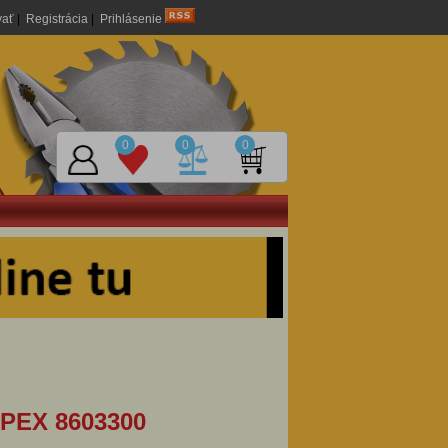
vať
|
Registrácia
|
Prihlásenie
0
0
0
NIPEX 8603300