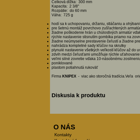
Celková dĺžka: 300 mm
Kapacita: 2 3/8"
Rozpätie: do 60 mm
Váha: 725 g
hodí sa k uchopovaniu, držaniu, stláčaniu a ohýbani
pre šetrnú montáž povrchovo zušľachtených armatú
žiadne poškodenie hrán u chúlostivých armatúr vďa
rýchle nastavenie stisnutím gombíka priamo na zovre
žiadne neúmyselne prestavenie čeľustí a žiadne pre
nahrádza kompletné sady kľúčov na skrutky
plynulé nastavenie všetkých veľkostí kľúčov až do 
zdvih medzi čeľusťami umožňuje rýchle uťahovanie 
veľmi silné zovretie vďaka 10-násobnému zosilneniu
poniklované
plastom potiahnutá rukoväť
Firma
KNIPEX
- viac ako storočná tradícia.Veľa ori
Diskusia k produktu
O NÁS
Kontakty