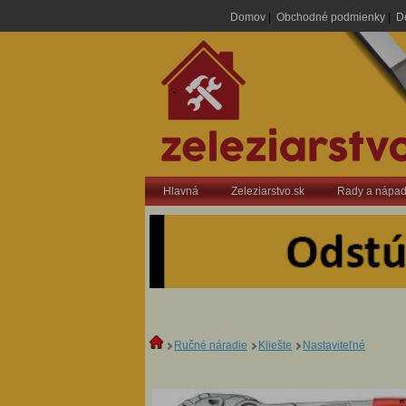
Domov
|
Obchodné podmienky
|
D
.
Hlavná
Zeleziarstvo.sk
Rady a nápa
Ručné náradie
Kliešte
Nastaviteľné