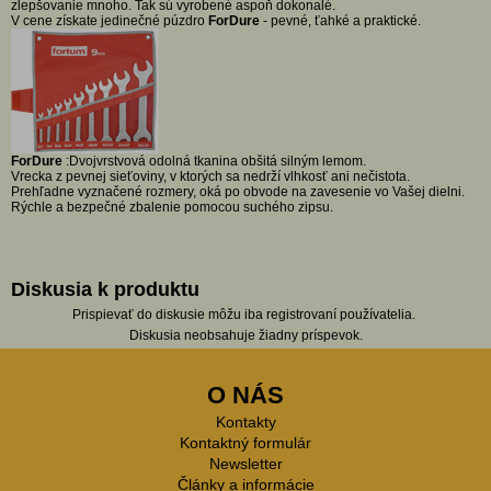
zlepšovanie mnoho. Tak sú vyrobené aspoň dokonalé.
V cene získate jedinečné púzdro
ForDure
- pevné, ťahké a praktické.
ForDure
:Dvojvrstvová odolná tkanina obšitá silným lemom.
Vrecka z pevnej sieťoviny, v ktorých sa nedrží vlhkosť ani nečistota.
Prehľadne vyznačené rozmery, oká po obvode na zavesenie vo Vašej dielni.
Rýchle a bezpečné zbalenie pomocou suchého zipsu.
Diskusia k produktu
Prispievať do diskusie môžu iba registrovaní používatelia.
Diskusia neobsahuje žiadny príspevok.
O NÁS
Kontakty
Kontaktný formulár
Newsletter
Články a informácie