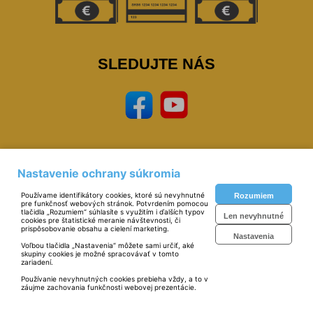
SLEDUJTE NÁS
Nastavenie ochrany súkromia
Prevádzkovateľ: © Miloš Sipták - zeleziarstvo.sk 2023,
zeleziarstvo, eshop,
naradie, nastoroje, zverak, narex, bosch, mars, extol, skrinky, zvaracky, elektrody, kukly,
Používame identifikátory cookies, ktoré sú nevyhnutné
Rozumiem
metre, vodovahy, vrtaky, pilky
pre funkčnosť webových stránok. Potvrdením pomocou
Technické riešenie:
© MiBe ESHOP 2023 verzia: 51
tlačidla „Rozumiem“ súhlasíte s využitím i ďalších typov
Len nevyhnutné
cookies pre štatistické meranie návštevnosti, či
prispôsobovanie obsahu a cielení marketing.
Nastavenia
Voľbou tlačidla „Nastavenia“ môžete sami určiť, aké
skupiny cookies je možné spracovávať v tomto
zariadení.
Používanie nevyhnutných cookies prebieha vždy, a to v
záujme zachovania funkčnosti webovej prezentácie.