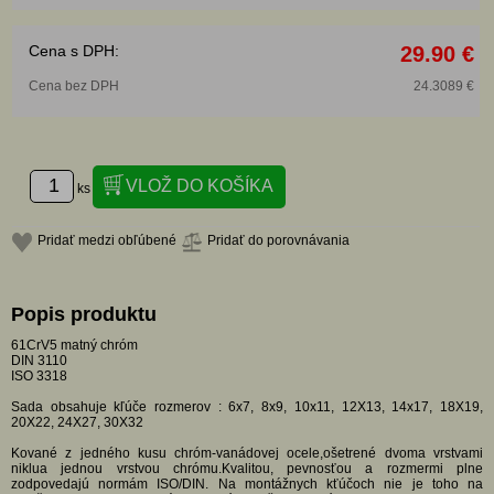
Cena s DPH:
29.90 €
Cena bez DPH
24.3089 €
ks
Pridať medzi obľúbené
Pridať do porovnávania
Popis produktu
61CrV5 matný chróm
DIN 3110
ISO 3318
Sada obsahuje kľúče rozmerov : 6x7, 8x9, 10x11, 12X13, 14x17, 18X19,
20X22, 24X27, 30X32
Kované z jedného kusu chróm-vanádovej ocele,ošetrené dvoma vrstvami
niklua jednou vrstvou chrómu.Kvalitou, pevnosťou a rozmermi plne
zodpovedajú normám ISO/DIN. Na montážnych kťúčoch nie je toho na