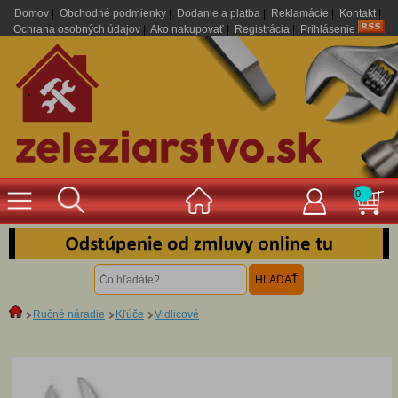
Domov
|
Obchodné podmienky
|
Dodanie a platba
|
Reklamácie
|
Kontakt
|
Ochrana osobných údajov
|
Ako nakupovať
|
Registrácia
|
Prihlásenie
.
0
Ručné náradie
Kľúče
Vidlicové