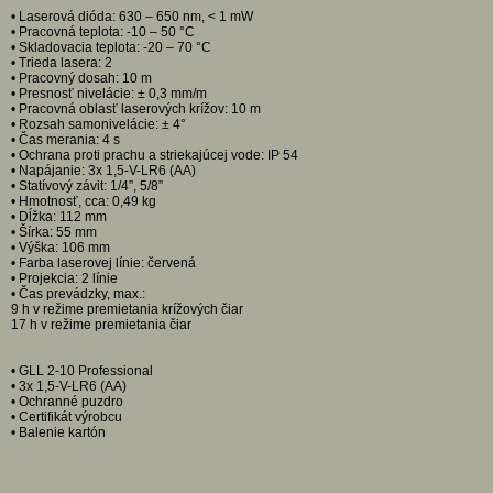
• Laserová dióda: 630 – 650 nm, < 1 mW
• Pracovná teplota: -10 – 50 °C
• Skladovacia teplota: -20 – 70 °C
• Trieda lasera: 2
• Pracovný dosah: 10 m
• Presnosť nivelácie: ± 0,3 mm/m
• Pracovná oblasť laserových krížov: 10 m
• Rozsah samonivelácie: ± 4°
• Čas merania: 4 s
• Ochrana proti prachu a striekajúcej vode: IP 54
• Napájanie: 3x 1,5-V-LR6 (AA)
• Statívový závit: 1/4”, 5/8”
• Hmotnosť, cca: 0,49 kg
• Dĺžka: 112 mm
• Šírka: 55 mm
• Výška: 106 mm
• Farba laserovej línie: červená
• Projekcia: 2 línie
• Čas prevádzky, max.:
9 h v režime premietania krížových čiar
17 h v režime premietania čiar
• GLL 2-10 Professional
• 3x 1,5-V-LR6 (AA)
• Ochranné puzdro
• Certifikát výrobcu
• Balenie kartón