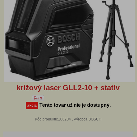
krížový laser GLL2-10 + statív
Tento tovar už nie je dostupný.
akcia
Kód produktu:108284 , Výrobca:BOSCH