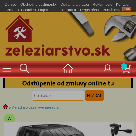
Domov
|
Obchodné podmienky
|
Dodanie a platba
|
Reklamácie
|
Kontakt
|
Ochrana osobných údajov
|
Ako nakupovať
|
Registrácia
|
Prihlásenie
.
0
Meradlá
Laserové meradlá
A