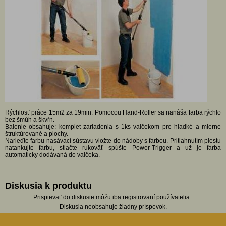
Rýchlosť práce 15m2 za 19min. Pomocou Hand-Roller sa nanáša farba rýchlo
bez šmúh a škvŕn.
Balenie obsahuje: komplet zariadenia s 1ks valčekom pre hladké a mierne
štruktúrované a plochy.
Narieďte farbu nasávací sústavu vložte do nádoby s farbou. Pritiahnutím piestu
natankujte farbu, stlačte rukoväť spúšte Power-Trigger a už je farba
automaticky dodávaná do valčeka.
Diskusia k produktu
Prispievať do diskusie môžu iba registrovaní používatelia.
Diskusia neobsahuje žiadny príspevok.