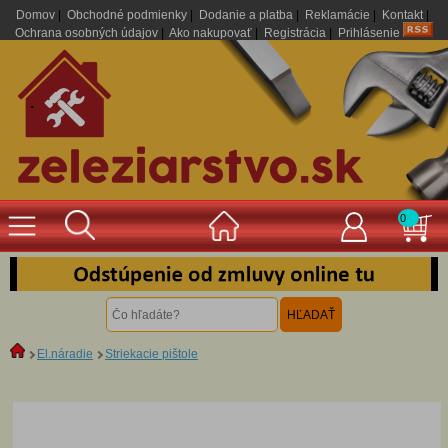
Domov
|
Obchodné podmienky
|
Dodanie a platba
|
Reklamácie
|
Kontakt
|
Ochrana osobných údajov
|
Ako nakupovať
|
Registrácia
|
Prihlásenie
.
0
El.náradie
Striekacie pištole