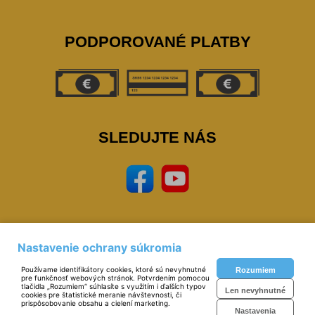
PODPOROVANÉ PLATBY
SLEDUJTE NÁS
Nastavenie ochrany súkromia
Prevádzkovateľ: © Miloš Sipták - zeleziarstvo.sk 2023,
zeleziarstvo, eshop,
naradie, nastoroje, zverak, narex, bosch, mars, extol, skrinky, zvaracky, elektrody, kukly,
Používame identifikátory cookies, ktoré sú nevyhnutné
Rozumiem
metre, vodovahy, vrtaky, pilky
pre funkčnosť webových stránok. Potvrdením pomocou
Technické riešenie:
© MiBe ESHOP 2023 verzia: 51
tlačidla „Rozumiem“ súhlasíte s využitím i ďalších typov
Len nevyhnutné
cookies pre štatistické meranie návštevnosti, či
prispôsobovanie obsahu a cielení marketing.
Nastavenia