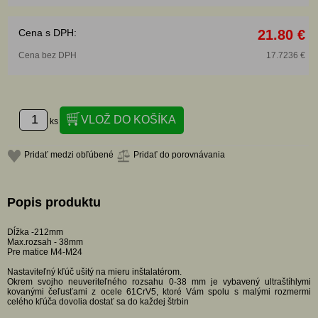
Cena s DPH:
21.80 €
Cena bez DPH
17.7236 €
ks
Pridať medzi obľúbené
Pridať do porovnávania
Popis produktu
Dĺžka -212mm
Max.rozsah - 38mm
Pre matice M4-M24
Nastaviteľný kľúč ušitý na mieru inštalatérom.
Okrem svojho neuveriteľného rozsahu 0-38 mm je vybavený ultraštíhlymi
kovanými čeľusťami z ocele 61CrV5, ktoré Vám spolu s malými rozmermi
celého kľúča dovolia dostať sa do každej štrbin