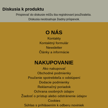
Diskusia k produktu
Prispievať do diskusie môžu iba registrovaní používatelia.
Diskusia neobsahuje žiadny príspevok.
O NÁS
Kontakty
Kontaktný formulár
Newsletter
Články a informácie
NAKUPOVANIE
Ako nakupovať
Obchodné podmienky
Poučenie spotrebiteľa o odstúpení
Dodacie podmienky
Reklamačný poriadok
Ochrana osobných údajov
Žiadosť o prístup alebo odstránenie údajov
Cookies
Súhlas s prihlásením k odberu noviniek