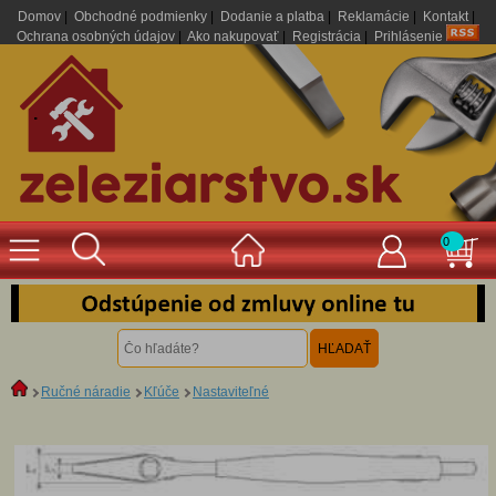
Domov
|
Obchodné podmienky
|
Dodanie a platba
|
Reklamácie
|
Kontakt
|
Ochrana osobných údajov
|
Ako nakupovať
|
Registrácia
|
Prihlásenie
.
0
Ručné náradie
Kľúče
Nastaviteľné