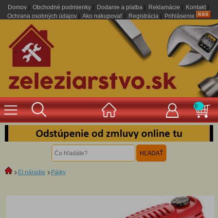
Domov
|
Obchodné podmienky
|
Dodanie a platba
|
Reklamácie
|
Kontakt
|
Ochrana osobných údajov
|
Ako nakupovať
|
Registrácia
|
Prihlásenie
.
0
El.náradie
Pájky