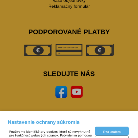
Vaše objednávky
Reklamačný formulár
PODPOROVANÉ PLATBY
SLEDUJTE NÁS
Nastavenie ochrany súkromia
Prevádzkovateľ: © Miloš Sipták - zeleziarstvo.sk 2023,
zeleziarstvo, eshop,
naradie, nastoroje, zverak, narex, bosch, mars, extol, skrinky, zvaracky, elektrody, kukly,
Používame identifikátory cookies, ktoré sú nevyhnutné
Rozumiem
metre, vodovahy, vrtaky, pilky
pre funkčnosť webových stránok. Potvrdením pomocou