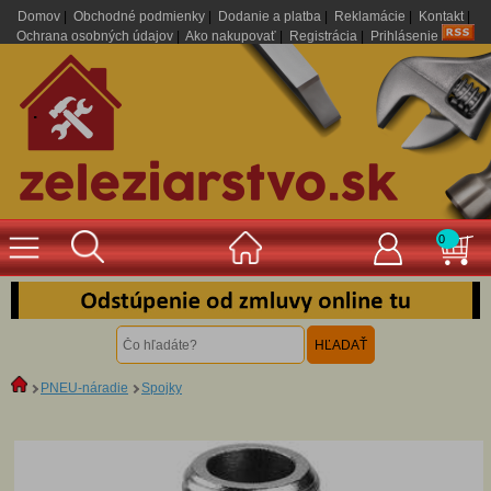
Domov
|
Obchodné podmienky
|
Dodanie a platba
|
Reklamácie
|
Kontakt
|
Ochrana osobných údajov
|
Ako nakupovať
|
Registrácia
|
Prihlásenie
.
0
PNEU-náradie
Spojky