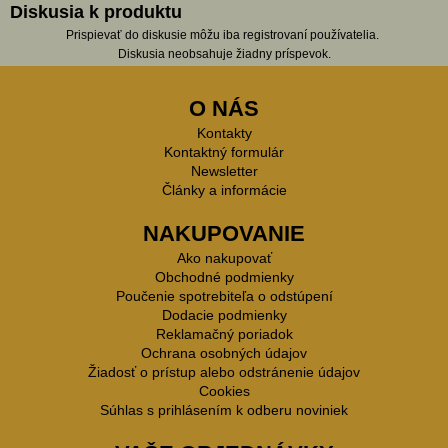
Diskusia k produktu
Prispievať do diskusie môžu iba registrovaní používatelia.
Diskusia neobsahuje žiadny príspevok.
O NÁS
Kontakty
Kontaktný formulár
Newsletter
Články a informácie
NAKUPOVANIE
Ako nakupovať
Obchodné podmienky
Poučenie spotrebiteľa o odstúpení
Dodacie podmienky
Reklamačný poriadok
Ochrana osobných údajov
Žiadosť o prístup alebo odstránenie údajov
Cookies
Súhlas s prihlásením k odberu noviniek