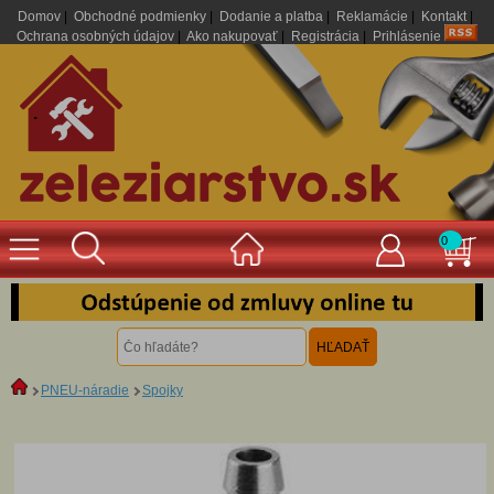
Domov
|
Obchodné podmienky
|
Dodanie a platba
|
Reklamácie
|
Kontakt
|
Ochrana osobných údajov
|
Ako nakupovať
|
Registrácia
|
Prihlásenie
.
0
PNEU-náradie
Spojky