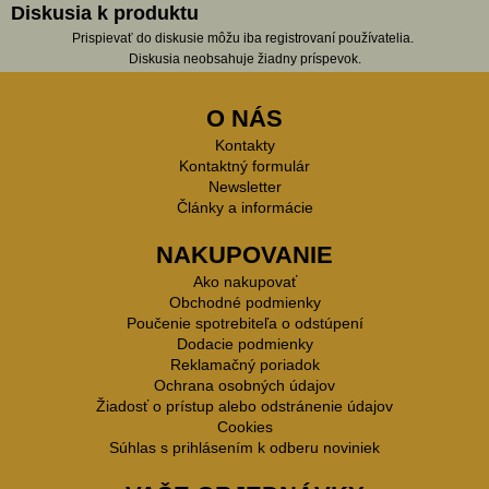
Diskusia k produktu
Prispievať do diskusie môžu iba registrovaní používatelia.
Diskusia neobsahuje žiadny príspevok.
O NÁS
Kontakty
Kontaktný formulár
Newsletter
Články a informácie
NAKUPOVANIE
Ako nakupovať
Obchodné podmienky
Poučenie spotrebiteľa o odstúpení
Dodacie podmienky
Reklamačný poriadok
Ochrana osobných údajov
Žiadosť o prístup alebo odstránenie údajov
Cookies
Súhlas s prihlásením k odberu noviniek