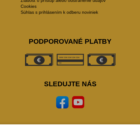
Žiadosť o prístup alebo odstránenie údajov
Cookies
Súhlas s prihlásením k odberu noviniek
PODPOROVANÉ PLATBY
SLEDUJTE NÁS
vo.sk 2023,
zeleziarstvo, eshop, naradie, nastoroje, zverak, narex, bosch, mars, extol, skr