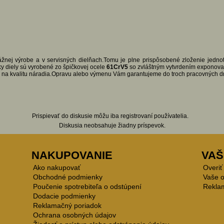
ážnej výrobe a v servisných dielňach.Tomu je plne prispôsobené zloženie jednot
 diely sú vyrobené zo špičkovej ocele
61CrV5
so zvláštným vytvrdením exponovan
u na kvalitu náradia.Opravu alebo výmenu Vám garantujeme do troch pracovných 
Prispievať do diskusie môžu iba registrovaní používatelia.
Diskusia neobsahuje žiadny príspevok.
NAKUPOVANIE
VAŠ
Ako nakupovať
Overiť
Obchodné podmienky
Vaše 
Poučenie spotrebiteľa o odstúpení
Rekla
Dodacie podmienky
Reklamačný poriadok
Ochrana osobných údajov