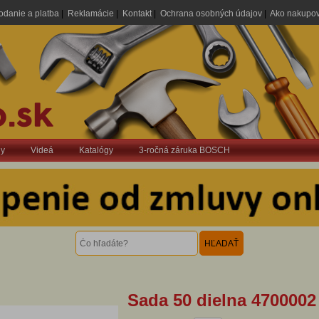
odanie a platba
|
Reklamácie
|
Kontakt
|
Ochrana osobných údajov
|
Ako nakupo
dy
Videá
Katalógy
3-ročná záruka BOSCH
Sada 50 dielna 4700002