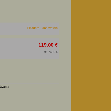
Skladom u dodaveteľa
119.00 €
96.7480 €
návania