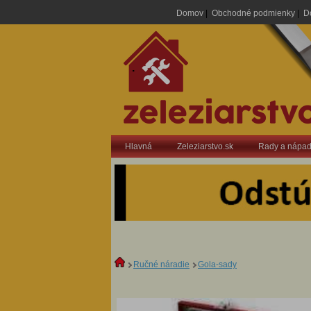
Domov
|
Obchodné podmienky
|
D
.
Hlavná
Zeleziarstvo.sk
Rady a nápa
Ručné náradie
Gola-sady