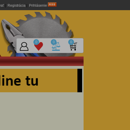
vať
|
Registrácia
|
Prihlásenie
0
0
0