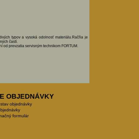
livých typov a vysoká odolnosť materiálu.Račňa je
ých častí.
dní od prevzatia servisným technikom FORTUM.
E OBJEDNÁVKY
 stav objednávky
objednávky
mačný formulár