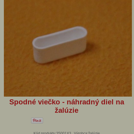
Spodné viečko - náhradný diel na
žalúzie
Kód produktu:35001X3 , Výrobca:žalúzie