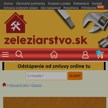
Domov
|
Obchodné podmienky
|
Dodanie a platba
|
Reklamácie
|
Kontakt
|
Ochrana osobných údajov
|
Ako nakupovať
|
Registrácia
|
Prihlásenie
.
0
Náhradné diely
Žalúzie