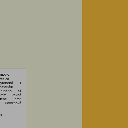
II/275
Petlica
vyrobená z
materiálu
hrubého až
4mm. Pevné
tené proti
 Povrchová
H