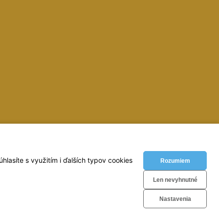
inky, zvaracky, elektrody, kukly, metre, vodovahy, vrtaky,
lasíte s využitím i ďalších typov cookies
Rozumiem
Len nevyhnutné
Nastavenia