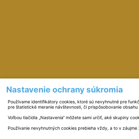
Nastavenie ochrany súkromia
Prevádzkovateľ: © Miloš Sipták - zeleziarst
Používame identifikátory cookies, ktoré sú nevyhnutné pre funk
pre štatistické meranie návštevnosti, či prispôsobovanie obsahu 
Voľbou tlačidla „Nastavenia“ môžete sami určiť, aké skupiny coo
Používanie nevyhnutných cookies prebieha vždy, a to v záujme 