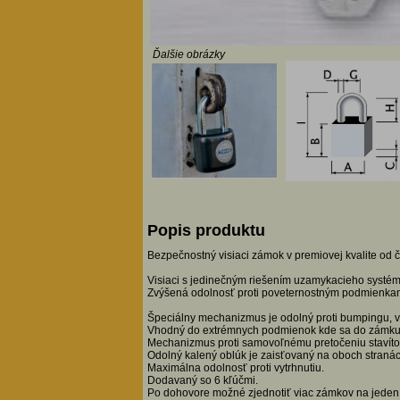
Ďalšie obrázky
Popis produktu
Bezpečnostný visiaci zámok v premiovej kvalite o
Visiaci s jedinečným riešením uzamykacieho systému,
Zvýšená odolnosť proti poveternostným podmienka
Špeciálny mechanizmus je odolný proti bumpingu, v
Vhodný do extrémnych podmienok kde sa do zámku môž
Mechanizmus proti samovoľnému pretočeniu stavítok
Odolný kalený oblúk je zaisťovaný na oboch straná
Maximálna odolnosť proti vytrhnutiu.
Dodavaný so 6 kľúčmi.
Po dohovore možné zjednotiť viac zámkov na jeden 