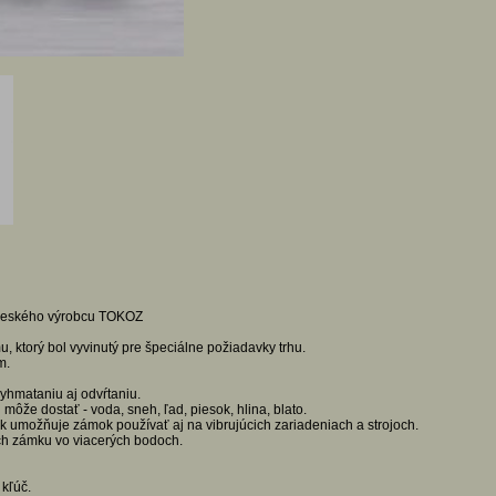
d českého výrobcu TOKOZ
 ktorý bol vyvinutý pre špeciálne požiadavky trhu.
m.
yhmataniu aj odvŕtaniu.
e dostať - voda, sneh, ľad, piesok, hlina, blato.
 umožňuje zámok používať aj na vibrujúcich zariadeniach a strojoch.
ch zámku vo viacerých bodoch.
kľúč.