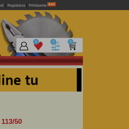
vať
|
Registrácia
|
Prihlásenie
0
0
0
113/50