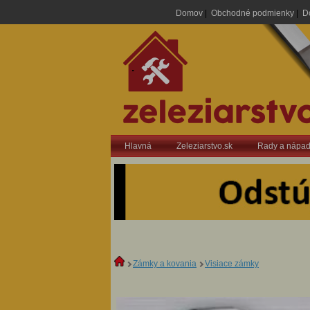
Domov
|
Obchodné podmienky
|
D
.
Hlavná
Zeleziarstvo.sk
Rady a nápa
Zámky a kovania
Visiace zámky