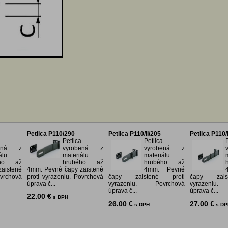
Petlica P110/290
Petlica P110/II/205
Petlica P110/I
Petlica
Petlica
bená z
vyrobená z
vyrobená z
álu
materiálu
materiálu
ého až
hrubého až
hrubého až
aistené
4mm. Pevné čapy zaistené
4mm. Pevné
ovrchová
proti vyrazeniu. Povrchová
čapy zaistené proti
čapy zais
úprava č...
vyrazeniu. Povrchová
vyrazeniu.
úprava č...
úprava č...
22.00 €
s DPH
26.00 €
27.00 €
s DPH
s DP