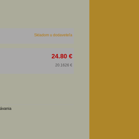
Skladom u dodaveteľa
24.80 €
20.1626 €
návania