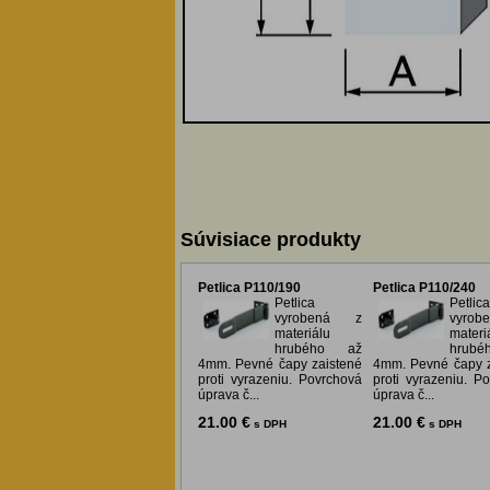
Súvisiace produkty
Petlica P110/190
Petlica P110/240
Petlica
Petlica
vyrobená z
vyro
materiálu
materi
hrubého až
hrub
4mm. Pevné čapy zaistené
4mm. Pevné čapy z
proti vyrazeniu. Povrchová
proti vyrazeniu. P
úprava č...
úprava č...
21.00 €
21.00 €
s DPH
s DPH