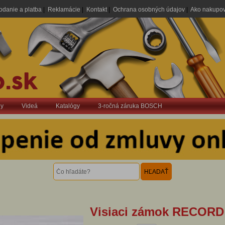
odanie a platba
|
Reklamácie
|
Kontakt
|
Ochrana osobných údajov
|
Ako nakupo
dy
Videá
Katalógy
3-ročná záruka BOSCH
Visiaci zámok RECORD 