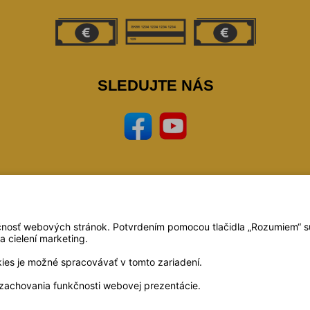
SLEDUJTE NÁS
vo.sk 2023,
zeleziarstvo, eshop, naradie, nastoroje, zverak, narex, bosch, mars, extol, skr
pilky
Technické riešenie:
© MiBe ESHOP 2023 verzia: 51
čnosť webových stránok. Potvrdením pomocou tlačidla „Rozumiem“ súh
a cielení marketing.
kies je možné spracovávať v tomto zariadení.
zachovania funkčnosti webovej prezentácie.