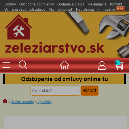
Domov
|
Obchodné podmienky
|
Dodanie a platba
|
Reklamácie
|
Kontakt
|
Ochrana osobných údajov
|
Ako nakupovať
|
Registrácia
|
Prihlásenie
.
0
Ručné náradie
Výsečníky