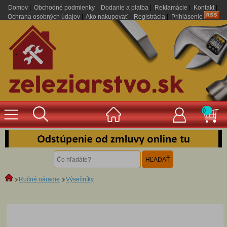
Domov
|
Obchodné podmienky
|
Dodanie a platba
|
Reklamácie
|
Kontakt
|
Ochrana osobných údajov
|
Ako nakupovať
|
Registrácia
|
Prihlásenie
.
0
Ručné náradie
Výsečníky