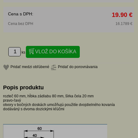
Cena s DPH:
19.90 €
Cena bez DPH
16.1789 €
ks
Pridať medzi obľúbené
Pridať do porovnávania
Popis produktu
rozteč 60 mm, hĺbka zádlabu 80 mm, šírka čela 20 mm
pravo-ľavý
otvory v bočných doskách umožňujú použitíe dvojdielného kovanía
dodáváný s dvoma dozickými kľúčmi