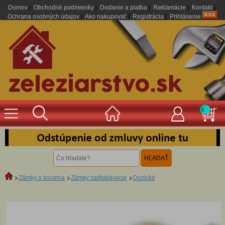
Domov
|
Obchodné podmienky
|
Dodanie a platba
|
Reklamácie
|
Kontakt
|
Ochrana osobných údajov
|
Ako nakupovať
|
Registrácia
|
Prihlásenie
.
0
Zámky a kovania
Zámky zadlabávacie
Dozické