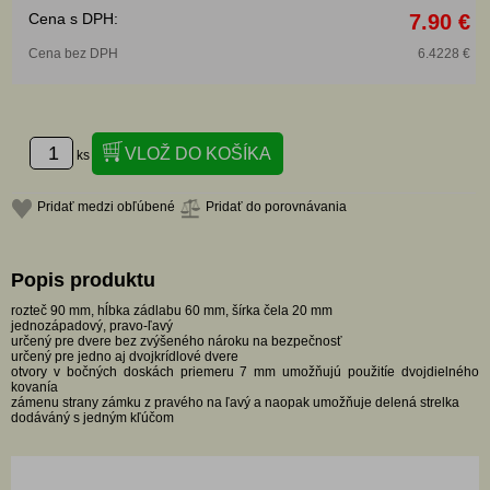
Cena s DPH:
7.90 €
Cena bez DPH
6.4228 €
ks
Pridať medzi obľúbené
Pridať do porovnávania
Popis produktu
rozteč 90 mm, hĺbka zádlabu 60 mm, šírka čela 20 mm
jednozápadový, pravo-ľavý
určený pre dvere bez zvýšeného nároku na bezpečnosť
určený pre jedno aj dvojkrídlové dvere
otvory v bočných doskách priemeru 7 mm umožňujú použitíe dvojdielného
kovanía
zámenu strany zámku z pravého na ľavý a naopak umožňuje delená strelka
dodáváný s jedným kľúčom