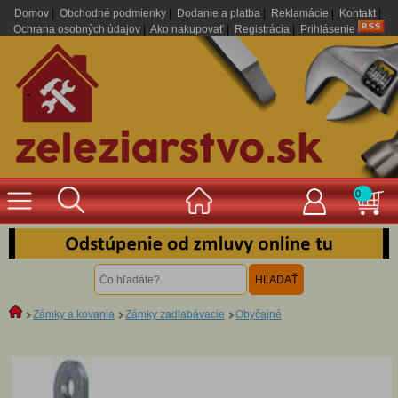
Domov
|
Obchodné podmienky
|
Dodanie a platba
|
Reklamácie
|
Kontakt
|
Ochrana osobných údajov
|
Ako nakupovať
|
Registrácia
|
Prihlásenie
.
0
Zámky a kovania
Zámky zadlabávacie
Obyčajné