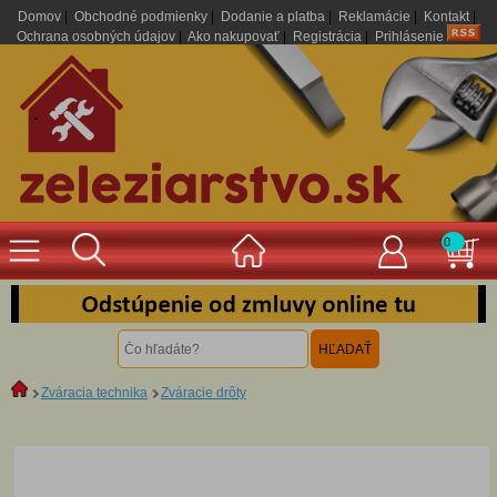
Domov
|
Obchodné podmienky
|
Dodanie a platba
|
Reklamácie
|
Kontakt
|
Ochrana osobných údajov
|
Ako nakupovať
|
Registrácia
|
Prihlásenie
.
0
Zváracia technika
Zváracie drôty