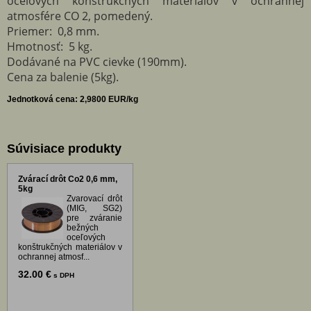
oceľových konštrukčných materiálov v ochrannej
atmosfére CO 2, pomedený.
Priemer: 0,8 mm.
Hmotnosť: 5 kg.
Dodávané na PVC cievke (190mm).
Cena za balenie (5kg).
Jednotková cena: 2,9800 EUR/kg
Súvisiace produkty
Zvárací drôt Co2 0,6 mm,
5kg
Zvarovací drôt
(MIG, SG2)
pre zváranie
bežných
oceľových
konštrukčných materiálov v
ochrannej atmosf...
32.00 €
s DPH